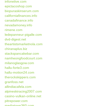
infonetive.com
epictacoshop.com
biopuraskinserum.com
californiafinances.info
canadafinance.info
nevadamoney.info
rimene.com
ledepanneur-pigalle.com
dvd-digest.net
theartistsmarketnola.com
chiranaplus.biz
stackspancakebar.com
namheongfoodcourt.com
milanoglasgow.com
hallu-forte3.com
hallu-motion24.com
therockskippers.com
granfoss.net
allindiacafela.com
alpineskiracing2007.com
casino-vulkan-online.net
pitrepower.com
mediatown360.com