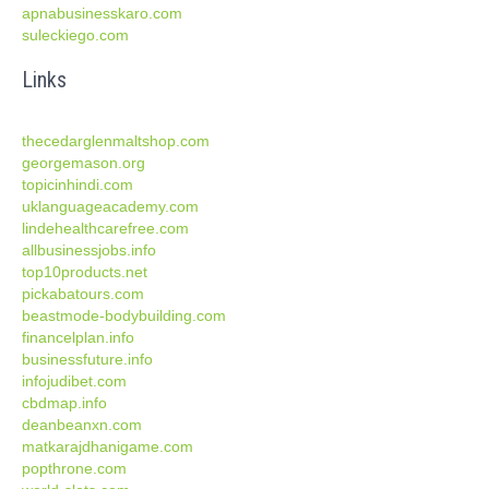
apnabusinesskaro.com
suleckiego.com
Links
thecedarglenmaltshop.com
georgemason.org
topicinhindi.com
uklanguageacademy.com
lindehealthcarefree.com
allbusinessjobs.info
top10products.net
pickabatours.com
beastmode-bodybuilding.com
financelplan.info
businessfuture.info
infojudibet.com
cbdmap.info
deanbeanxn.com
matkarajdhanigame.com
popthrone.com