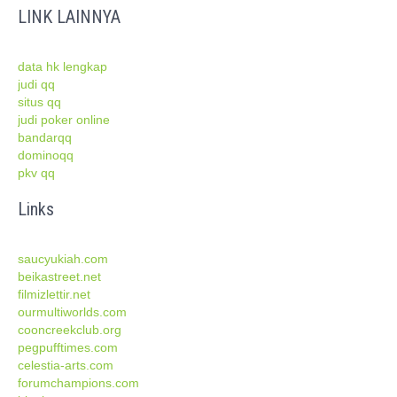
LINK LAINNYA
data hk lengkap
judi qq
situs qq
judi poker online
bandarqq
dominoqq
pkv qq
Links
saucyukiah.com
beikastreet.net
filmizlettir.net
ourmultiworlds.com
cooncreekclub.org
pegpufftimes.com
celestia-arts.com
forumchampions.com