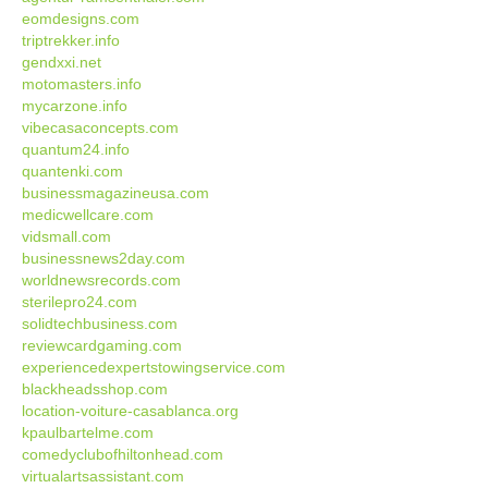
eomdesigns.com
triptrekker.info
gendxxi.net
motomasters.info
mycarzone.info
vibecasaconcepts.com
quantum24.info
quantenki.com
businessmagazineusa.com
medicwellcare.com
vidsmall.com
businessnews2day.com
worldnewsrecords.com
sterilepro24.com
solidtechbusiness.com
reviewcardgaming.com
experiencedexpertstowingservice.com
blackheadsshop.com
location-voiture-casablanca.org
kpaulbartelme.com
comedyclubofhiltonhead.com
virtualartsassistant.com