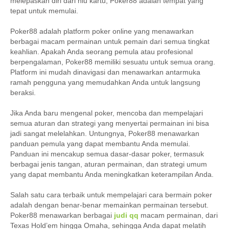
melepaskan diri dari hiu kartu, Poker88 adalah tempat yang
tepat untuk memulai.
Poker88 adalah platform poker online yang menawarkan
berbagai macam permainan untuk pemain dari semua tingkat
keahlian. Apakah Anda seorang pemula atau profesional
berpengalaman, Poker88 memiliki sesuatu untuk semua orang.
Platform ini mudah dinavigasi dan menawarkan antarmuka
ramah pengguna yang memudahkan Anda untuk langsung
beraksi.
Jika Anda baru mengenal poker, mencoba dan mempelajari
semua aturan dan strategi yang menyertai permainan ini bisa
jadi sangat melelahkan. Untungnya, Poker88 menawarkan
panduan pemula yang dapat membantu Anda memulai.
Panduan ini mencakup semua dasar-dasar poker, termasuk
berbagai jenis tangan, aturan permainan, dan strategi umum
yang dapat membantu Anda meningkatkan keterampilan Anda.
Salah satu cara terbaik untuk mempelajari cara bermain poker
adalah dengan benar-benar memainkan permainan tersebut.
Poker88 menawarkan berbagai
judi qq
macam permainan, dari
Texas Hold’em hingga Omaha, sehingga Anda dapat melatih