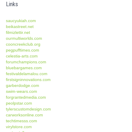
Links
saucyukiah.com
beikastreet.net
filmizlettir.net
ourmultiworlds.com
cooncreekclub.org
pegpufftimes.com
celestia-arts.com
forumchampions.com
bluebargames.com
festivaldelamalou.com
firstsigninnovations.com
garberdodge.com
swim-wears.com
forgrantedmedia.com
peolpstar.com
tylerscustomdesign.com
carworksonline.com
techtimesss.com
virylstore.com