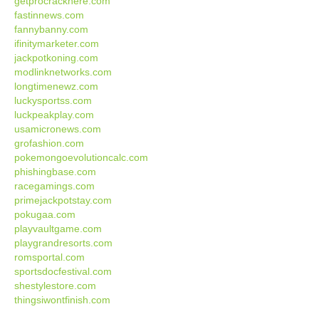
getprocrackhere.com
fastinnews.com
fannybanny.com
ifinitymarketer.com
jackpotkoning.com
modlinknetworks.com
longtimenewz.com
luckysportss.com
luckpeakplay.com
usamicronews.com
grofashion.com
pokemongoevolutioncalc.com
phishingbase.com
racegamings.com
primejackpotstay.com
pokugaa.com
playvaultgame.com
playgrandresorts.com
romsportal.com
sportsdocfestival.com
shestylestore.com
thingsiwontfinish.com