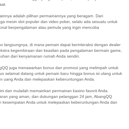
aat.
innya adalah pilihan permainannya yang beragam. Dari
gga mesin slot populer dan video poker, selalu ada sesuatu untuk
onal berpengalaman atau pemula yang ingin mencoba
no langsungnya, di mana pemain dapat berinteraksi dengan dealer
ekstra kegembiraan dan keaslian pada pengalaman bermain game,
guhan dari kenyamanan rumah Anda sendiri.
bangQQ juga menawarkan bonus dan promosi yang melimpah untuk
selamat datang untuk pemain baru hingga bonus isi ulang untuk
kan uang Anda dan melepaskan keberuntungan Anda.
ni dan mulailah memainkan permainan kasino favorit Anda.
aran yang aman, dan dukungan pelanggan 24 jam, AbangQQ
kan kesempatan Anda untuk melepaskan keberuntungan Anda dan