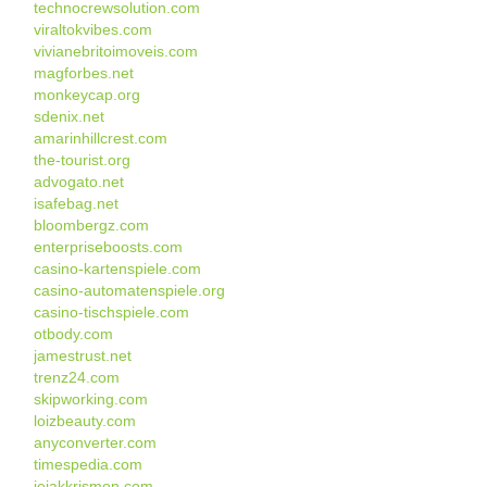
technocrewsolution.com
viraltokvibes.com
vivianebritoimoveis.com
magforbes.net
monkeycap.org
sdenix.net
amarinhillcrest.com
the-tourist.org
advogato.net
isafebag.net
bloombergz.com
enterpriseboosts.com
casino-kartenspiele.com
casino-automatenspiele.org
casino-tischspiele.com
otbody.com
jamestrust.net
trenz24.com
skipworking.com
loizbeauty.com
anyconverter.com
timespedia.com
jejakkrismon.com