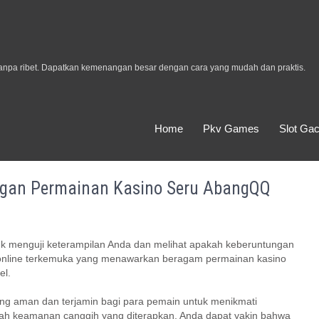
tanpa ribet. Dapatkan kemenangan besar dengan cara yang mudah dan praktis.
Home
Pkv Games
Slot Gac
gan Permainan Kasino Seru AbangQQ
k menguji keterampilan Anda dan melihat apakah keberuntungan
 online terkemuka yang menawarkan beragam permainan kasino
el.
g aman dan terjamin bagi para pemain untuk menikmati
kah keamanan canggih yang diterapkan, Anda dapat yakin bahwa