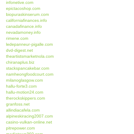
infonetive.com
epictacoshop.com
biopuraskinserum.com
californiafinances.info
canadafinance.info
nevadamoney.info
rimene.com
ledepanneur-pigalle.com
dvd-digest.net
theartistsmarketnola.com
chiranaplus.biz
stackspancakebar.com
namheongfoodcourt.com
milanoglasgow.com
hallu-forte3.com
hallu-motion24.com
therockskippers.com
granfoss.net
allindiacafela.com
alpineskiracing2007.com
casino-vulkan-online.net
pitrepower.com