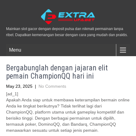
Mainkan slot gacor dengan deposit pulsa dan nikmati permainan tanpa
ribet. Dapatkan kemenangan besar dengan cara yang mudah dan praktis.
Menu
Bergabunglah dengan jajaran elit
pemain ChampionQQ hari ini
May 23, 2025
|
No Comments
[ad_1]
Apakah Anda siap untuk membawa keterampilan bermain online
Anda ke tingkat berikutnya? Tidak terlihat lagi dari
ChampionQQ, platform utama untuk gameplay kompetitif dan
berisiko tinggi. Dengan berbagai permainan untuk dipilih,
termasuk poker, DominoQQ, dan Bandarq, ChampionQQ
menawarkan sesuatu untuk setiap jenis pemain.