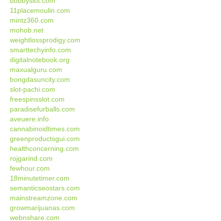
bobbyslot.com
11placemoulin.com
mintz360.com
mohob.net
weightlossprodigy.com
smarttechyinfo.com
digitalnotebook.org
maxualguru.com
bongdasuncity.com
slot-pachi.com
freespinsslot.com
paradisefurballs.com
aveuere.info
cannabinoidtimes.com
greenproductsgui.com
healthconcerning.com
rojgarind.com
fewhour.com
18minutetimer.com
semanticseostars.com
mainstreamzone.com
growmarijuanas.com
webnshare.com