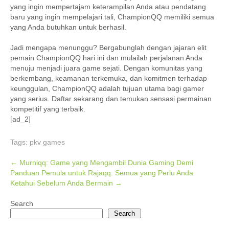
yang ingin mempertajam keterampilan Anda atau pendatang
baru yang ingin mempelajari tali, ChampionQQ memiliki semua
yang Anda butuhkan untuk berhasil.
Jadi mengapa menunggu? Bergabunglah dengan jajaran elit
pemain ChampionQQ hari ini dan mulailah perjalanan Anda
menuju menjadi juara game sejati. Dengan komunitas yang
berkembang, keamanan terkemuka, dan komitmen terhadap
keunggulan, ChampionQQ adalah tujuan utama bagi gamer
yang serius. Daftar sekarang dan temukan sensasi permainan
kompetitif yang terbaik.
[ad_2]
Tags:
pkv games
Post
←
Murniqq: Game yang Mengambil Dunia Gaming Demi
Panduan Pemula untuk Rajaqq: Semua yang Perlu Anda
navigation
Ketahui Sebelum Anda Bermain
→
Search
Search