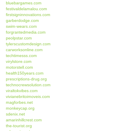
bluebargames.com
festivaldelamalou.com
firstsigninnovations.com
garberdodge.com
swim-wears.com
forgrantedmedia.com
peolpstar.com
tylerscustomdesign.com
carworksonline.com
techtimesss.com
virylstore.com
motorstell.com
health150years.com
prescriptions-drug.org
technocrewsolution.com
viraltokvibes.com
vivianebritoimoveis.com
magforbes.net
monkeycap.org
sdenix.net
amarinhillcrest.com
the-tourist.org