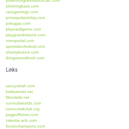
pokemongoevolutioncalc.com
phishingbase.com
racegamings.com
primejackpotstay.com
pokugaa.com
playvaultgame.com
playgrandresorts.com
romsportal.com
sportsdocfestival.com
shestylestore.com
thingsiwontfinish.com
Links
saucyukiah.com
beikastreet.net
filmizlettir.net
ourmultiworlds.com
cooncreekclub.org
pegpufftimes.com
celestia-arts.com
forumchampions.com