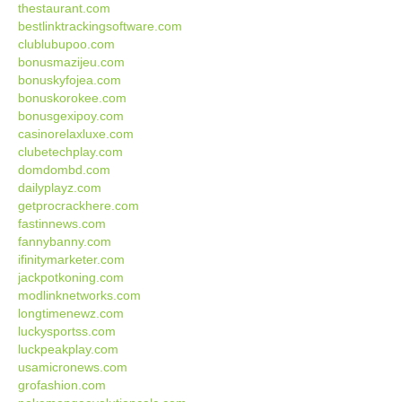
thestaurant.com
bestlinktrackingsoftware.com
clublubupoo.com
bonusmazijeu.com
bonuskyfojea.com
bonuskorokee.com
bonusgexipoy.com
casinorelaxluxe.com
clubetechplay.com
domdombd.com
dailyplayz.com
getprocrackhere.com
fastinnews.com
fannybanny.com
ifinitymarketer.com
jackpotkoning.com
modlinknetworks.com
longtimenewz.com
luckysportss.com
luckpeakplay.com
usamicronews.com
grofashion.com