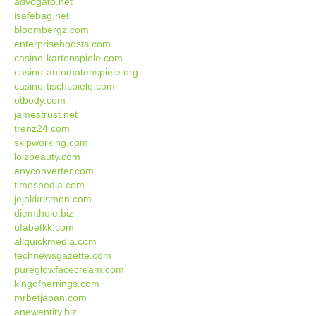
advogato.net
isafebag.net
bloombergz.com
enterpriseboosts.com
casino-kartenspiele.com
casino-automatenspiele.org
casino-tischspiele.com
otbody.com
jamestrust.net
trenz24.com
skipworking.com
loizbeauty.com
anyconverter.com
timespedia.com
jejakkrismon.com
diemthole.biz
ufabetkk.com
allquickmedia.com
technewsgazette.com
pureglowfacecream.com
kingofherrings.com
mrbetjapan.com
anewentity.biz