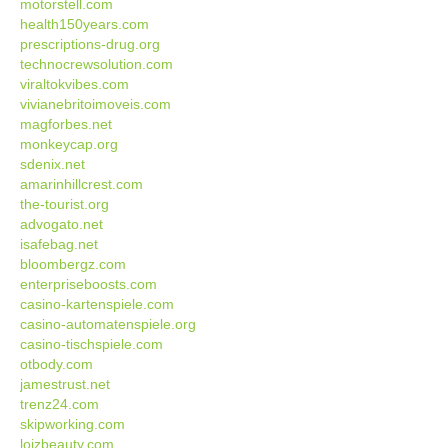
motorstell.com
health150years.com
prescriptions-drug.org
technocrewsolution.com
viraltokvibes.com
vivianebritoimoveis.com
magforbes.net
monkeycap.org
sdenix.net
amarinhillcrest.com
the-tourist.org
advogato.net
isafebag.net
bloombergz.com
enterpriseboosts.com
casino-kartenspiele.com
casino-automatenspiele.org
casino-tischspiele.com
otbody.com
jamestrust.net
trenz24.com
skipworking.com
loizbeauty.com