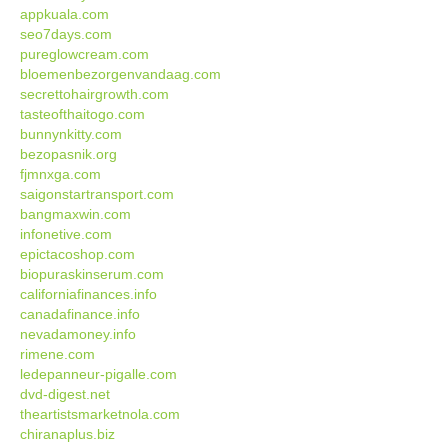
appkuala.com
seo7days.com
pureglowcream.com
bloemenbezorgenvandaag.com
secrettohairgrowth.com
tasteofthaitogo.com
bunnynkitty.com
bezopasnik.org
fjmnxga.com
saigonstartransport.com
bangmaxwin.com
infonetive.com
epictacoshop.com
biopuraskinserum.com
californiafinances.info
canadafinance.info
nevadamoney.info
rimene.com
ledepanneur-pigalle.com
dvd-digest.net
theartistsmarketnola.com
chiranaplus.biz