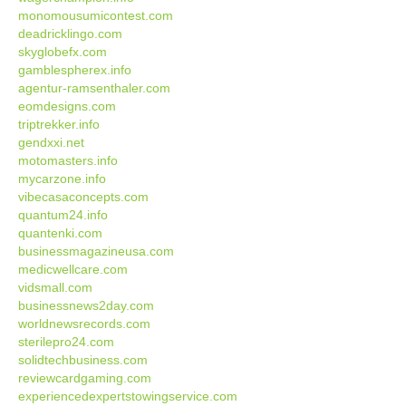
monomousumicontest.com
deadricklingo.com
skyglobefx.com
gamblespherex.info
agentur-ramsenthaler.com
eomdesigns.com
triptrekker.info
gendxxi.net
motomasters.info
mycarzone.info
vibecasaconcepts.com
quantum24.info
quantenki.com
businessmagazineusa.com
medicwellcare.com
vidsmall.com
businessnews2day.com
worldnewsrecords.com
sterilepro24.com
solidtechbusiness.com
reviewcardgaming.com
experiencedexpertstowingservice.com