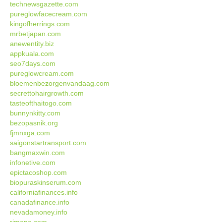
technewsgazette.com
pureglowfacecream.com
kingofherrings.com
mrbetjapan.com
anewentity.biz
appkuala.com
seo7days.com
pureglowcream.com
bloemenbezorgenvandaag.com
secrettohairgrowth.com
tasteofthaitogo.com
bunnynkitty.com
bezopasnik.org
fjmnxga.com
saigonstartransport.com
bangmaxwin.com
infonetive.com
epictacoshop.com
biopuraskinserum.com
californiafinances.info
canadafinance.info
nevadamoney.info