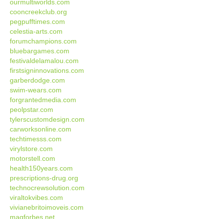
ourmultiworlds.com
cooncreekclub.org
pegpufftimes.com
celestia-arts.com
forumchampions.com
bluebargames.com
festivaldelamalou.com
firstsigninnovations.com
garberdodge.com
swim-wears.com
forgrantedmedia.com
peolpstar.com
tylerscustomdesign.com
carworksonline.com
techtimesss.com
virylstore.com
motorstell.com
health150years.com
prescriptions-drug.org
technocrewsolution.com
viraltokvibes.com
vivianebritoimoveis.com
magforbes.net