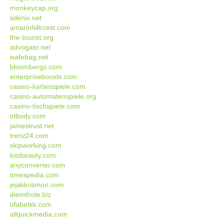
monkeycap.org
sdenix.net
amarinhillcrest.com
the-tourist.org
advogato.net
isafebag.net
bloombergz.com
enterpriseboosts.com
casino-kartenspiele.com
casino-automatenspiele.org
casino-tischspiele.com
otbody.com
jamestrust.net
trenz24.com
skipworking.com
loizbeauty.com
anyconverter.com
timespedia.com
jejakkrismon.com
diemthole.biz
ufabetkk.com
allquickmedia.com