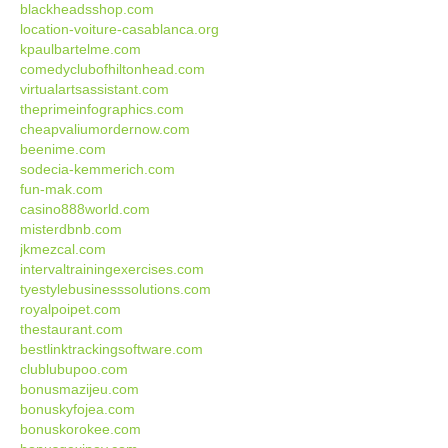
blackheadsshop.com
location-voiture-casablanca.org
kpaulbartelme.com
comedyclubofhiltonhead.com
virtualartsassistant.com
theprimeinfographics.com
cheapvaliumordernow.com
beenime.com
sodecia-kemmerich.com
fun-mak.com
casino888world.com
misterdbnb.com
jkmezcal.com
intervaltrainingexercises.com
tyestylebusinesssolutions.com
royalpoipet.com
thestaurant.com
bestlinktrackingsoftware.com
clublubupoo.com
bonusmazijeu.com
bonuskyfojea.com
bonuskorokee.com