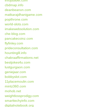
infojudibet.com
cbdmap.info
deanbeanxn.com
matkarajdhanigame.com
popthrone.com
world-slots.com
imakewebsolution.com
che-blog.com
pancakecoinz.com
flyfinley.com
prideconsultation.com
hountinglil.info
chakraaffirmations.net
bestjokes4u.com
lustgurgaon.com
geniejaar.com
bobbyslot.com
11placemoulin.com
mintz360.com
mohob.net
weightlossprodigy.com
smarttechyinfo.com
digitalnotebook.org