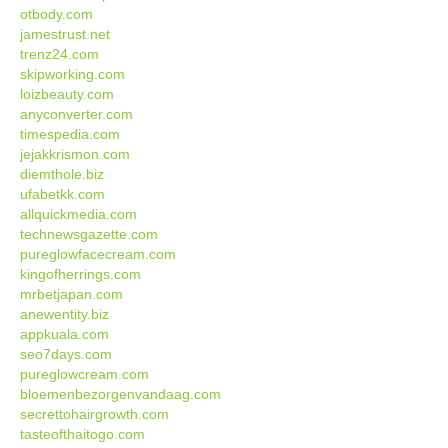
otbody.com
jamestrust.net
trenz24.com
skipworking.com
loizbeauty.com
anyconverter.com
timespedia.com
jejakkrismon.com
diemthole.biz
ufabetkk.com
allquickmedia.com
technewsgazette.com
pureglowfacecream.com
kingofherrings.com
mrbetjapan.com
anewentity.biz
appkuala.com
seo7days.com
pureglowcream.com
bloemenbezorgenvandaag.com
secrettohairgrowth.com
tasteofthaitogo.com