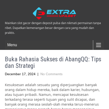
Mainkan slot gacor dengan deposit pulsa dan nikmati permainan tanpa
ribet. Dapatkan kemenangan besar dengan cara yang mudah dan
praktis.
Menu
Buka Rahasia Sukses di AbangQQ: Tips
dan Strategi
December 17, 2024
|
No Comments
Kesuksesan adalah sesuatu yang diperjuangkan banyak
orang dalam hidup mereka, baik dalam karier, hubungan,
atau tujuan pribadi. Namun, mencapai kesuksesan
terkadang terasa seperti tujuan yang sulit dicapai, dan
banyak orang merasa seolah-olah mereka terus-menerus