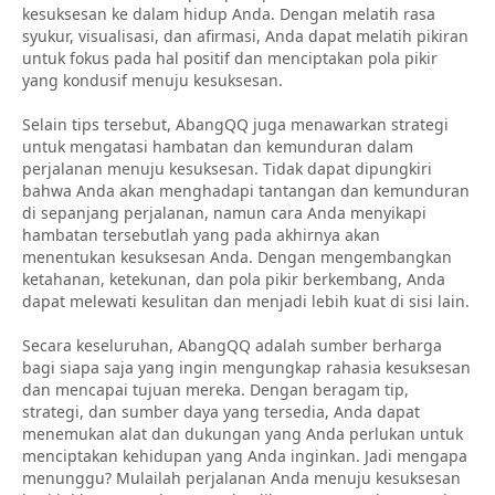
kesuksesan ke dalam hidup Anda. Dengan melatih rasa
syukur, visualisasi, dan afirmasi, Anda dapat melatih pikiran
untuk fokus pada hal positif dan menciptakan pola pikir
yang kondusif menuju kesuksesan.
Selain tips tersebut, AbangQQ juga menawarkan strategi
untuk mengatasi hambatan dan kemunduran dalam
perjalanan menuju kesuksesan. Tidak dapat dipungkiri
bahwa Anda akan menghadapi tantangan dan kemunduran
di sepanjang perjalanan, namun cara Anda menyikapi
hambatan tersebutlah yang pada akhirnya akan
menentukan kesuksesan Anda. Dengan mengembangkan
ketahanan, ketekunan, dan pola pikir berkembang, Anda
dapat melewati kesulitan dan menjadi lebih kuat di sisi lain.
Secara keseluruhan, AbangQQ adalah sumber berharga
bagi siapa saja yang ingin mengungkap rahasia kesuksesan
dan mencapai tujuan mereka. Dengan beragam tip,
strategi, dan sumber daya yang tersedia, Anda dapat
menemukan alat dan dukungan yang Anda perlukan untuk
menciptakan kehidupan yang Anda inginkan. Jadi mengapa
menunggu? Mulailah perjalanan Anda menuju kesuksesan