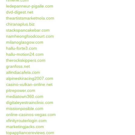
rimene.com
ledepanneur-pigalle.com
dvd-digest.net
theartistsmarketnola.com
chiranaplus.biz
stackspancakebar.com
namheongfoodcourt.com
milanoglasgow.com
hallu-forte3.com
hallu-motion24.com
therockskippers.com
granfoss.net
allindiacafela.com
alpineskiracing2007.com
casino-vulkan-online.net
pitrepower.com
mediatown360.com
digitaleyestrainclinic.com
missionposible.com
online-casinos-vegas.com
xfinityrouterlogin.com
marketingjacks.com
topappliancereviews.com