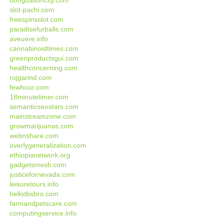
bongdasuncity.com
slot-pachi.com
freespinsslot.com
paradisefurballs.com
aveuere.info
cannabinoidtimes.com
greenproductsgui.com
healthconcerning.com
rojgarind.com
fewhour.com
18minutetimer.com
semanticseostars.com
mainstreamzone.com
growmarijuanas.com
webnshare.com
overlygeneralization.com
ethiopianetwork.org
gadgetsmesh.com
justicefornevada.com
leisuretours.info
hellotbsbro.com
farmandpetscare.com
computingservice.info