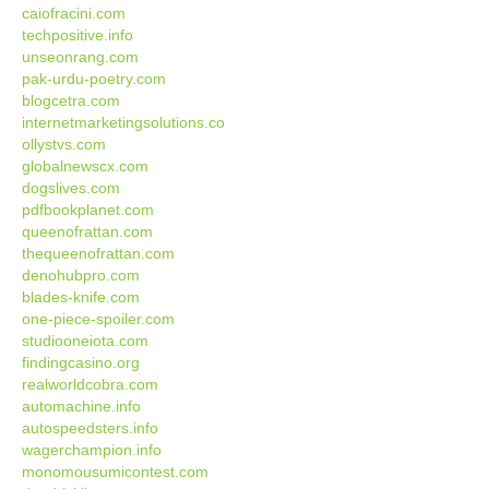
caiofracini.com
techpositive.info
unseonrang.com
pak-urdu-poetry.com
blogcetra.com
internetmarketingsolutions.co
ollystvs.com
globalnewscx.com
dogslives.com
pdfbookplanet.com
queenofrattan.com
thequeenofrattan.com
denohubpro.com
blades-knife.com
one-piece-spoiler.com
studiooneiota.com
findingcasino.org
realworldcobra.com
automachine.info
autospeedsters.info
wagerchampion.info
monomousumicontest.com