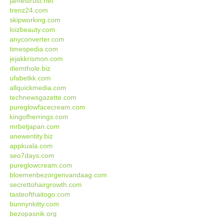
jamestrust.net
trenz24.com
skipworking.com
loizbeauty.com
anyconverter.com
timespedia.com
jejakkrismon.com
diemthole.biz
ufabetkk.com
allquickmedia.com
technewsgazette.com
pureglowfacecream.com
kingofherrings.com
mrbetjapan.com
anewentity.biz
appkuala.com
seo7days.com
pureglowcream.com
bloemenbezorgenvandaag.com
secrettohairgrowth.com
tasteofthaitogo.com
bunnynkitty.com
bezopasnik.org