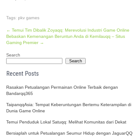
Tags:
pkv games
Post
←
Temui Tim Dibalik Zoyaqq: Merevolusi Industri Game Online
Bebaskan Kemenangan Beruntun Anda di Kemilauqq – Situs
navigation
Gaming Premier
→
Search
Search
Recent Posts
Rasakan Petualangan Permainan Online Terbaik dengan
Bandarqq365
TaipanqqAsia: Tempat Keberuntungan Bertemu Keterampilan di
Dunia Game Online
Temui Penduduk Lokal Satuqq: Melihat Komunitas dari Dekat
Bersiaplah untuk Petualangan Seumur Hidup dengan JaguarQQ