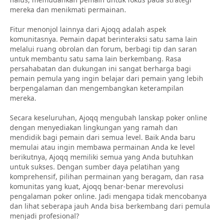
mereka dan menikmati permainan.
Fitur menonjol lainnya dari Ajoqq adalah aspek
komunitasnya. Pemain dapat berinteraksi satu sama lain
melalui ruang obrolan dan forum, berbagi tip dan saran
untuk membantu satu sama lain berkembang. Rasa
persahabatan dan dukungan ini sangat berharga bagi
pemain pemula yang ingin belajar dari pemain yang lebih
berpengalaman dan mengembangkan keterampilan
mereka.
Secara keseluruhan, Ajoqq mengubah lanskap poker online
dengan menyediakan lingkungan yang ramah dan
mendidik bagi pemain dari semua level. Baik Anda baru
memulai atau ingin membawa permainan Anda ke level
berikutnya, Ajoqq memiliki semua yang Anda butuhkan
untuk sukses. Dengan sumber daya pelatihan yang
komprehensif, pilihan permainan yang beragam, dan rasa
komunitas yang kuat, Ajoqq benar-benar merevolusi
pengalaman poker online. Jadi mengapa tidak mencobanya
dan lihat seberapa jauh Anda bisa berkembang dari pemula
menjadi profesional?