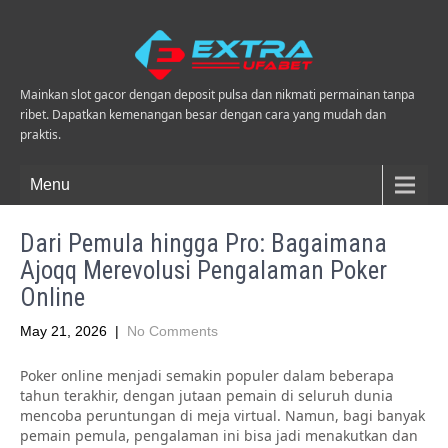
Mainkan slot gacor dengan deposit pulsa dan nikmati permainan tanpa
ribet. Dapatkan kemenangan besar dengan cara yang mudah dan
praktis.
Menu
Dari Pemula hingga Pro: Bagaimana
Ajoqq Merevolusi Pengalaman Poker
Online
May 21, 2026
|
No Comments
Poker online menjadi semakin populer dalam beberapa
tahun terakhir, dengan jutaan pemain di seluruh dunia
mencoba peruntungan di meja virtual. Namun, bagi banyak
pemain pemula, pengalaman ini bisa jadi menakutkan dan