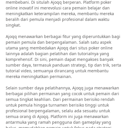
membebani. Di situlah Ajoqq berperan. Platform poker
online inovatif ini merevolusi cara pemain belajar dan
meningkatkan keterampilan mereka, membantu mereka
beralih dari pemula menjadi profesional dalam waktu
singkat.
Ajoqq menawarkan berbagai fitur yang diperuntukkan bagi
pemain pemula dan berpengalaman. Salah satu aspek
utama yang membedakan Ajoqq dari situs poker online
lainnya adalah bagian pelatihan dan tutorialnya yang
komprehensif. Di sini, pemain dapat mengakses banyak
sumber daya, termasuk panduan strategi, tip dan trik, serta
tutorial video, semuanya dirancang untuk membantu
mereka meningkatkan permainan.
Selain sumber daya pelatihannya, Ajoqq juga menawarkan
berbagai pilihan permainan yang cocok untuk pemain dari
semua tingkat keahlian. Dari permainan berisiko rendah
untuk pemula hingga turnamen berisiko tinggi untuk
profesional berpengalaman, selalu ada sesuatu untuk
semua orang di Ajoqq. Platform ini juga menawarkan
antarmuka yang ramah pengguna dan gameplay yang
halus, memudahkan pemain untuk fokus pada strategi