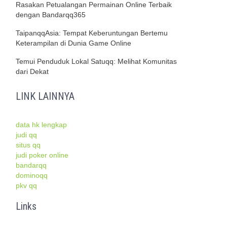
Rasakan Petualangan Permainan Online Terbaik
dengan Bandarqq365
TaipanqqAsia: Tempat Keberuntungan Bertemu
Keterampilan di Dunia Game Online
Temui Penduduk Lokal Satuqq: Melihat Komunitas
dari Dekat
LINK LAINNYA
data hk lengkap
judi qq
situs qq
judi poker online
bandarqq
dominoqq
pkv qq
Links