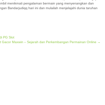
ambil menikmati pengalaman bermain yang menyenangkan dan
n Bandarjudiqq hari ini dan mulailah menjelajahi dunia taruhan
i PG Slot
ot Gacor Maxwin – Sejarah dan Perkembangan Permainan Online
→