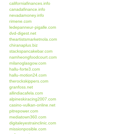
californiafinances.info
canadafinance.info
nevadamoney.info
rimene.com
ledepanneur-pigalle.com
dvd-digest.net
theartistsmarketnola.com
chiranaplus.biz
stackspancakebar.com
namheongfoodcourt.com
milanoglasgow.com
hallu-forte3.com
hallu-motion24.com
therockskippers.com
granfoss.net
allindiacafela.com
alpineskiracing2007.com
casino-vulkan-online.net
pitrepower.com
mediatown360.com
digitaleyestrainclinic.com
missionposible.com