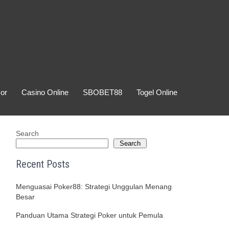
or
Casino Online
SBOBET88
Togel Online
Search
Search
Recent Posts
Menguasai Poker88: Strategi Unggulan Menang
Besar
Panduan Utama Strategi Poker untuk Pemula