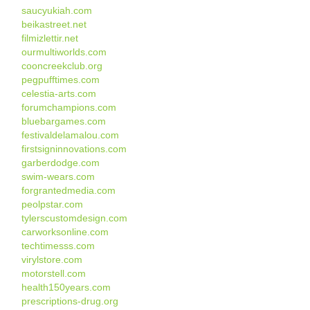
saucyukiah.com
beikastreet.net
filmizlettir.net
ourmultiworlds.com
cooncreekclub.org
pegpufftimes.com
celestia-arts.com
forumchampions.com
bluebargames.com
festivaldelamalou.com
firstsigninnovations.com
garberdodge.com
swim-wears.com
forgrantedmedia.com
peolpstar.com
tylerscustomdesign.com
carworksonline.com
techtimesss.com
virylstore.com
motorstell.com
health150years.com
prescriptions-drug.org