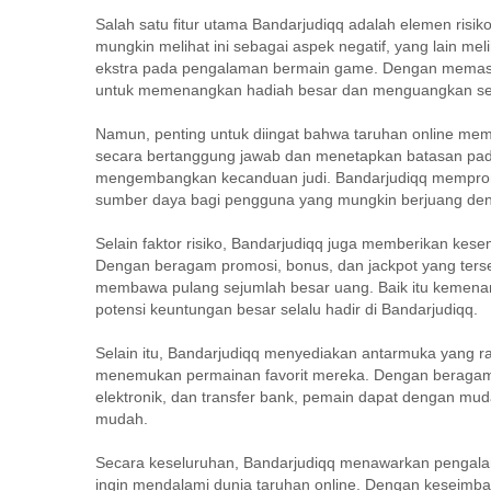
Salah satu fitur utama Bandarjudiqq adalah elemen risi
mungkin melihat ini sebagai aspek negatif, yang lain m
ekstra pada pengalaman bermain game. Dengan memasa
untuk memenangkan hadiah besar dan menguangkan se
Namun, penting untuk diingat bahwa taruhan online memili
secara bertanggung jawab dan menetapkan batasan pada 
mengembangkan kecanduan judi. Bandarjudiqq memprom
sumber daya bagi pengguna yang mungkin berjuang deng
Selain faktor risiko, Bandarjudiqq juga memberikan k
Dengan beragam promosi, bonus, dan jackpot yang te
membawa pulang sejumlah besar uang. Baik itu kemenang
potensi keuntungan besar selalu hadir di Bandarjudiqq.
Selain itu, Bandarjudiqq menyediakan antarmuka yang
menemukan permainan favorit mereka. Dengan beragam p
elektronik, dan transfer bank, pemain dapat dengan m
mudah.
Secara keseluruhan, Bandarjudiqq menawarkan pengal
ingin mendalami dunia taruhan online. Dengan keseimba