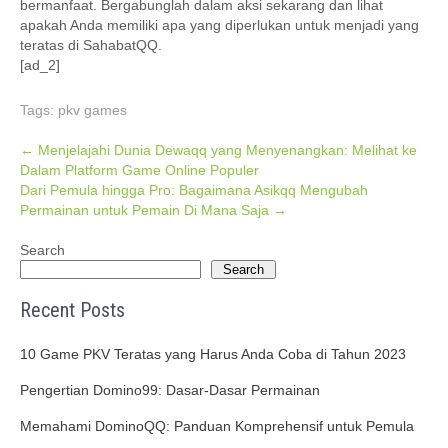
bermanfaat. Bergabunglah dalam aksi sekarang dan lihat
apakah Anda memiliki apa yang diperlukan untuk menjadi yang
teratas di SahabatQQ.
[ad_2]
Tags:
pkv games
Post
←
Menjelajahi Dunia Dewaqq yang Menyenangkan: Melihat ke
Dalam Platform Game Online Populer
navigation
Dari Pemula hingga Pro: Bagaimana Asikqq Mengubah
Permainan untuk Pemain Di Mana Saja
→
Search
Search
Recent Posts
10 Game PKV Teratas yang Harus Anda Coba di Tahun 2023
Pengertian Domino99: Dasar-Dasar Permainan
Memahami DominoQQ: Panduan Komprehensif untuk Pemula