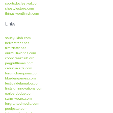
sportsdocfestival.com
shestylestore.com
thingsiwontfinish.com
Links
saucyukiah.com
beikastreet.net
filmizlettir.net
ourmultiworlds.com
cooncreekclub.org
pegpufftimes.com
celestia-arts.com
forumchampions.com
bluebargames.com
festivaldelamalou.com
firstsigninnovations.com
garberdodge.com
swim-wears.com
forgrantedmedia.com
peolpstar.com