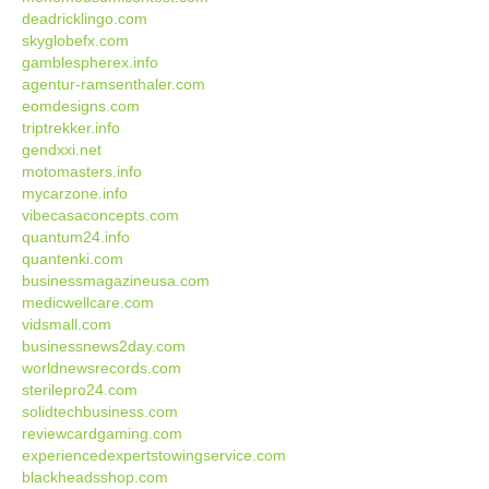
deadricklingo.com
skyglobefx.com
gamblespherex.info
agentur-ramsenthaler.com
eomdesigns.com
triptrekker.info
gendxxi.net
motomasters.info
mycarzone.info
vibecasaconcepts.com
quantum24.info
quantenki.com
businessmagazineusa.com
medicwellcare.com
vidsmall.com
businessnews2day.com
worldnewsrecords.com
sterilepro24.com
solidtechbusiness.com
reviewcardgaming.com
experiencedexpertstowingservice.com
blackheadsshop.com