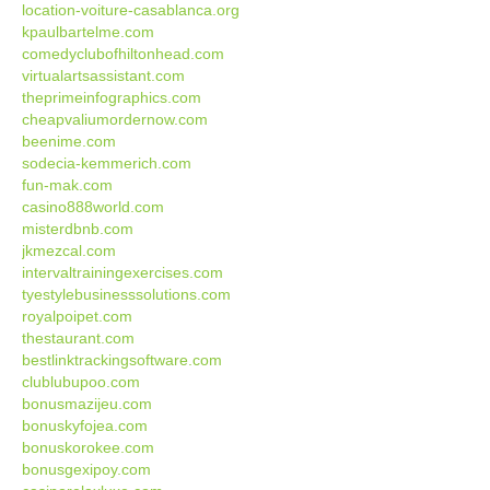
location-voiture-casablanca.org
kpaulbartelme.com
comedyclubofhiltonhead.com
virtualartsassistant.com
theprimeinfographics.com
cheapvaliumordernow.com
beenime.com
sodecia-kemmerich.com
fun-mak.com
casino888world.com
misterdbnb.com
jkmezcal.com
intervaltrainingexercises.com
tyestylebusinesssolutions.com
royalpoipet.com
thestaurant.com
bestlinktrackingsoftware.com
clublubupoo.com
bonusmazijeu.com
bonuskyfojea.com
bonuskorokee.com
bonusgexipoy.com