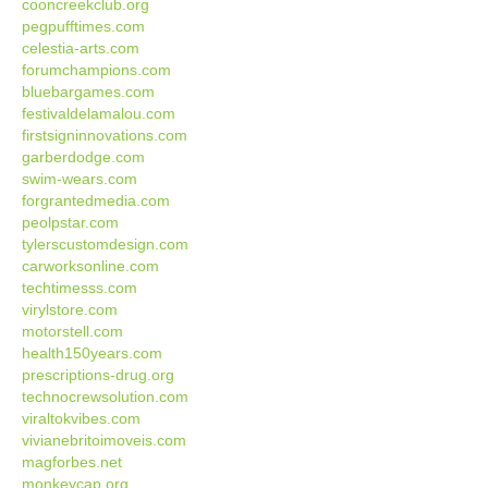
cooncreekclub.org
pegpufftimes.com
celestia-arts.com
forumchampions.com
bluebargames.com
festivaldelamalou.com
firstsigninnovations.com
garberdodge.com
swim-wears.com
forgrantedmedia.com
peolpstar.com
tylerscustomdesign.com
carworksonline.com
techtimesss.com
virylstore.com
motorstell.com
health150years.com
prescriptions-drug.org
technocrewsolution.com
viraltokvibes.com
vivianebritoimoveis.com
magforbes.net
monkeycap.org