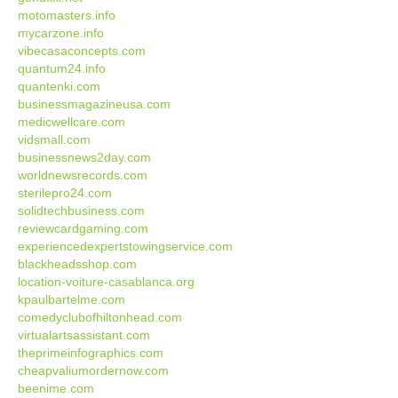
motomasters.info
mycarzone.info
vibecasaconcepts.com
quantum24.info
quantenki.com
businessmagazineusa.com
medicwellcare.com
vidsmall.com
businessnews2day.com
worldnewsrecords.com
sterilepro24.com
solidtechbusiness.com
reviewcardgaming.com
experiencedexpertstowingservice.com
blackheadsshop.com
location-voiture-casablanca.org
kpaulbartelme.com
comedyclubofhiltonhead.com
virtualartsassistant.com
theprimeinfographics.com
cheapvaliumordernow.com
beenime.com