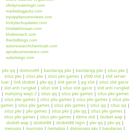
xfinityrouterlogin.com
marketingjacks.com
topappliancereviews.com
trickytechupdates.com
hindiabhimaan.com
khabresach.com
thecbdblogs.com
autoresearchchemicals.com
apnabusinesskaro.com
suleckiego.com
pkv qq
|
domino99
|
bandarqq pkv
|
bandarqq pkv
|
situs pkv
|
situs pkv
|
situs pkv
|
situs pkv games
|
x500 slot
|
slot server
luar
|
link sbobet
|
pkv qq
|
slot gacor
|
pg slot
|
situs slot gacor
|
slot anti rungkat
|
situs slot
|
situs slot gacor
|
slot anti rungkat
|
mahjong ways 2
|
situs qq
|
situs pkv games
|
situs pkv games
|
situs pkv games
|
situs pkv games
|
situs pkv games
|
situs pkv
games
|
situs pkv games
|
situs pkv games
|
situs qq
|
situs qq
|
situs pkv
|
pkv games
|
situs pkv
|
pkv qq
|
situs pkv games
|
situs pkv games
|
situs pkv games
|
demo slot
|
sbobet wap
|
sbobet wap
|
sbobet88
|
sbobet88 login
|
pkv qq
|
pkv qq
|
menuqq
|
murniqq
|
hematqq
|
dominoqq pkv
|
bandarqq
|