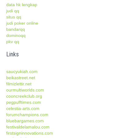
data hk lengkap
judi qq
situs qq
judi poker online
bandarqq
dominoqq
pkv qq
Links
saucyukiah.com
beikastreet.net
filmizlettir.net
ourmultiworlds.com
cooncreekclub.org
pegpufftimes.com
celestia-arts.com
forumchampions.com
bluebargames.com
festivaldelamalou.com
firstsigninnovations.com