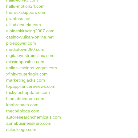
hallu-forte3.com
hallu-motion24.com
therockskippers.com
granfoss.net
allindiacafela.com
alpineskiracing2007.com
casino-vulkan-online.net
pitrepower.com
mediatown360.com
digitaleyestrainclinic.com
missionposible.com
online-casinos-vegas.com
xfinityrouterlogin.com
marketingjacks.com
topappliancereviews.com
trickytechupdates.com
hindiabhimaan.com
khabresach.com
thecbdblogs.com
autoresearchchemicals.com
apnabusinesskaro.com
suleckiego.com