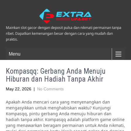
Mainkan slot gacor dengan deposit pulsa dan nikmati permainan tanpa
ribet. Dapatkan kemenangan besar dengan cara yang mudah dan
praktis.
Menu
Kompasqq: Gerbang Anda Menuju
Hiburan dan Hadiah Tanpa Akhir
May 22, 2026
|
No Comments
Apakah Anda mencari cara yang menyenangkan dan
mengasyikkan untuk menghabiskan waktu? Kunjungi
Kompasqq, pintu gerbang Anda menuju hiburan dan
hadiah tanpa akhir. Kompasqq adalah platform game online
yang menawarkan beragam permainan untuk Anda nikmati,