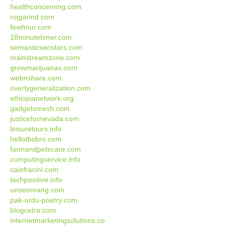
healthconcerning.com
rojgarind.com
fewhour.com
18minutetimer.com
semanticseostars.com
mainstreamzone.com
growmarijuanas.com
webnshare.com
overlygeneralization.com
ethiopianetwork.org
gadgetsmesh.com
justicefornevada.com
leisuretours.info
hellotbsbro.com
farmandpetscare.com
computingservice.info
caiofracini.com
techpositive.info
unseonrang.com
pak-urdu-poetry.com
blogcetra.com
internetmarketingsolutions.co