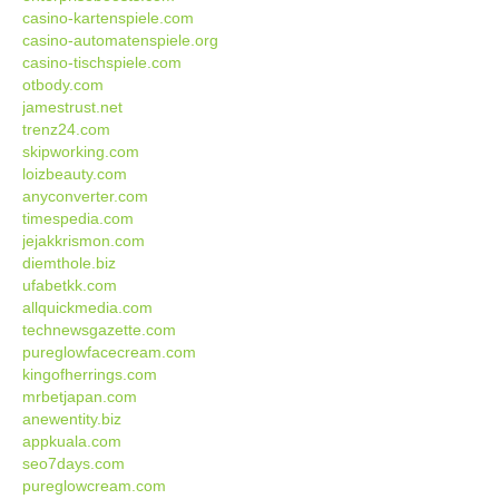
casino-kartenspiele.com
casino-automatenspiele.org
casino-tischspiele.com
otbody.com
jamestrust.net
trenz24.com
skipworking.com
loizbeauty.com
anyconverter.com
timespedia.com
jejakkrismon.com
diemthole.biz
ufabetkk.com
allquickmedia.com
technewsgazette.com
pureglowfacecream.com
kingofherrings.com
mrbetjapan.com
anewentity.biz
appkuala.com
seo7days.com
pureglowcream.com