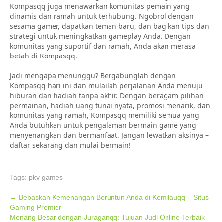
Kompasqq juga menawarkan komunitas pemain yang
dinamis dan ramah untuk terhubung. Ngobrol dengan
sesama gamer, dapatkan teman baru, dan bagikan tips dan
strategi untuk meningkatkan gameplay Anda. Dengan
komunitas yang suportif dan ramah, Anda akan merasa
betah di Kompasqq.
Jadi mengapa menunggu? Bergabunglah dengan
Kompasqq hari ini dan mulailah perjalanan Anda menuju
hiburan dan hadiah tanpa akhir. Dengan beragam pilihan
permainan, hadiah uang tunai nyata, promosi menarik, dan
komunitas yang ramah, Kompasqq memiliki semua yang
Anda butuhkan untuk pengalaman bermain game yang
menyenangkan dan bermanfaat. Jangan lewatkan aksinya –
daftar sekarang dan mulai bermain!
Tags:
pkv games
Post
←
Bebaskan Kemenangan Beruntun Anda di Kemilauqq – Situs
Gaming Premier
navigation
Menang Besar dengan Juraganqq: Tujuan Judi Online Terbaik