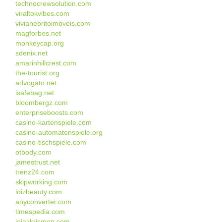
technocrewsolution.com
viraltokvibes.com
vivianebritoimoveis.com
magforbes.net
monkeycap.org
sdenix.net
amarinhillcrest.com
the-tourist.org
advogato.net
isafebag.net
bloombergz.com
enterpriseboosts.com
casino-kartenspiele.com
casino-automatenspiele.org
casino-tischspiele.com
otbody.com
jamestrust.net
trenz24.com
skipworking.com
loizbeauty.com
anyconverter.com
timespedia.com
jejakkrismon.com