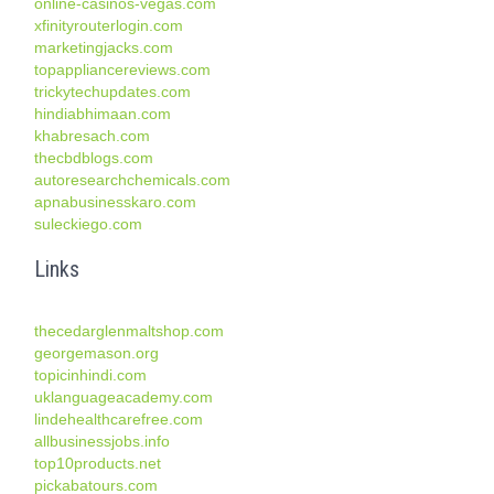
online-casinos-vegas.com
xfinityrouterlogin.com
marketingjacks.com
topappliancereviews.com
trickytechupdates.com
hindiabhimaan.com
khabresach.com
thecbdblogs.com
autoresearchchemicals.com
apnabusinesskaro.com
suleckiego.com
Links
thecedarglenmaltshop.com
georgemason.org
topicinhindi.com
uklanguageacademy.com
lindehealthcarefree.com
allbusinessjobs.info
top10products.net
pickabatours.com