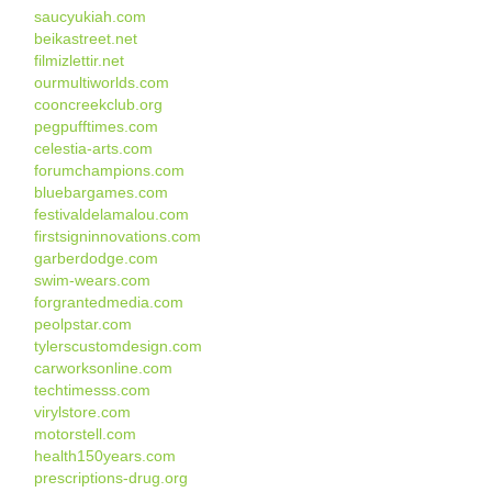
saucyukiah.com
beikastreet.net
filmizlettir.net
ourmultiworlds.com
cooncreekclub.org
pegpufftimes.com
celestia-arts.com
forumchampions.com
bluebargames.com
festivaldelamalou.com
firstsigninnovations.com
garberdodge.com
swim-wears.com
forgrantedmedia.com
peolpstar.com
tylerscustomdesign.com
carworksonline.com
techtimesss.com
virylstore.com
motorstell.com
health150years.com
prescriptions-drug.org