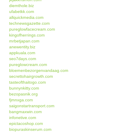
diemthole.biz
ufabetkk.com
allquickmedia.com
technewsgazette.com
pureglowfacecream.com
kingofherrings.com
mrbetjapan.com
anewentity.biz
appkuala.com
seo7days.com
pureglowcream.com
bloemenbezorgenvandaag.com
secrettohairgrowth.com
tasteofthaitogo.com
bunnynkitty.com
bezopasnik.org
fjmnxga.com
saigonstartransport.com
bangmaxwin.com
infonetive.com
epictacoshop.com
biopuraskinserum.com