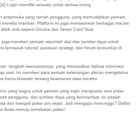
Q Login memiliki sesuatu untuk semua orang.
alah antarmuka yang ramah pengguna, yang memudahkan pemain
n mereka mainkan. Platform ini juga menawarkan berbagai macam
g lebih unik seperti Omaha dan Seven Card Stud.
juga memberi pemain sejumlah alat dan sumber daya untuk
 termasuk tutorial, panduan strategi, dan forum komunitas di
ngkah -langkah keamanannya, yang memastikan bahwa informasi
ap saat. Ini memberi para pemain ketenangan pikiran mengetahui
a harus khawatir tentang keamanan data mereka.
orm yang bagus untuk pemain yang ingin menguasai seni poker
mah pengguna, dan sumber daya yang bermanfaat, ini adalah
a dan menjadi poker pro sejati. Jadi mengapa menunggu? Daftar
nan Anda menuju kehebatan poker!