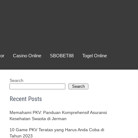
or
Casino Online
SBOBET88
Togel Online
Search
Search
Recent Posts
Memahami PKV: Panduan Komprehensif Asuransi
Kesehatan Swasta di Jerman
10 Game PKV Teratas yang Harus Anda Coba di
Tahun 2023