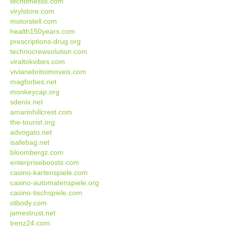
techtimesss.com
virylstore.com
motorstell.com
health150years.com
prescriptions-drug.org
technocrewsolution.com
viraltokvibes.com
vivianebritoimoveis.com
magforbes.net
monkeycap.org
sdenix.net
amarinhillcrest.com
the-tourist.org
advogato.net
isafebag.net
bloombergz.com
enterpriseboosts.com
casino-kartenspiele.com
casino-automatenspiele.org
casino-tischspiele.com
otbody.com
jamestrust.net
trenz24.com