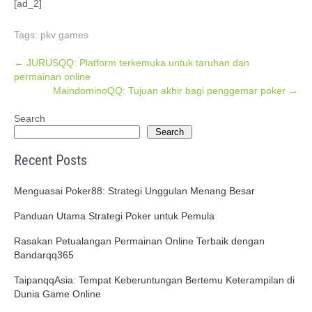
[ad_2]
Tags:
pkv games
Post
←
JURUSQQ: Platform terkemuka untuk taruhan dan
permainan online
navigation
MaindominoQQ: Tujuan akhir bagi penggemar poker
→
Search
Search
Recent Posts
Menguasai Poker88: Strategi Unggulan Menang Besar
Panduan Utama Strategi Poker untuk Pemula
Rasakan Petualangan Permainan Online Terbaik dengan
Bandarqq365
TaipanqqAsia: Tempat Keberuntungan Bertemu Keterampilan di
Dunia Game Online