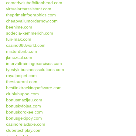
comedyclubofhiltonhead.com
virtualartsassistant.com
theprimeinfographics.com
cheapvaliumordernow.com
beenime.com
sodecia-kemmerich.com
fun-mak.com
casino888world.com
misterdbnb.com
jkmezcal.com
intervaltrainingexercises.com
tyestylebusinesssolutions.com
royalpoipet.com
thestaurant.com
bestlinktrackingsoftware.com
clublubupoo.com
bonusmazijeu.com
bonuskyfojea.com
bonuskorokee.com
bonusgexipoy.com
casinorelaxluxe.com
clubetechplay.com