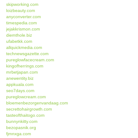
skipworking.com
loizbeauty.com
anyconverter.com
timespedia.com
jejakkrismon.com
diemthole.biz
ufabetkk.com
allquickmedia.com
technewsgazette.com
pureglowfacecream.com
kingofherrings.com
mrbetjapan.com
anewentity.biz
appkuala.com
seo7days.com
pureglowcream.com
bloemenbezorgenvandaag.com
secrettohairgrowth.com
tasteofthaitogo.com
bunnynkitty.com
bezopasnik.org
fjmnxga.com