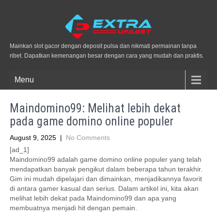
Mainkan slot gacor dengan deposit pulsa dan nikmati permainan tanpa
ribet. Dapatkan kemenangan besar dengan cara yang mudah dan praktis.
Menu
Maindomino99: Melihat lebih dekat
pada game domino online populer
August 9, 2025
|
No Comments
[ad_1]
Maindomino99 adalah game domino online populer yang telah
mendapatkan banyak pengikut dalam beberapa tahun terakhir.
Gim ini mudah dipelajari dan dimainkan, menjadikannya favorit
di antara gamer kasual dan serius. Dalam artikel ini, kita akan
melihat lebih dekat pada Maindomino99 dan apa yang
membuatnya menjadi hit dengan pemain.