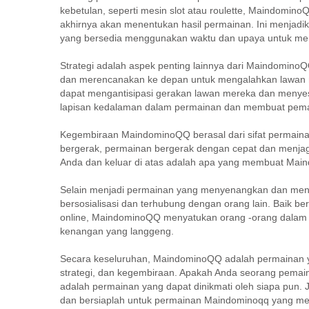
kebetulan, seperti mesin slot atau roulette, Maindom
akhirnya akan menentukan hasil permainan. Ini menja
yang bersedia menggunakan waktu dan upaya untuk men
Strategi adalah aspek penting lainnya dari Maindomin
dan merencanakan ke depan untuk mengalahkan lawan 
dapat mengantisipasi gerakan lawan mereka dan menyesu
lapisan kedalaman dalam permainan dan membuat pemain 
Kegembiraan MaindominoQQ berasal dari sifat permainan
bergerak, permainan bergerak dengan cepat dan menj
Anda dan keluar di atas adalah apa yang membuat Ma
Selain menjadi permainan yang menyenangkan dan me
bersosialisasi dan terhubung dengan orang lain. Baik 
online, MaindominoQQ menyatukan orang -orang dala
kenangan yang langgeng.
Secara keseluruhan, MaindominoQQ adalah permainan 
strategi, dan kegembiraan. Apakah Anda seorang pema
adalah permainan yang dapat dinikmati oleh siapa pun.
dan bersiaplah untuk permainan Maindominoqq yang m