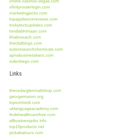
online-casinos-vegas.com
xfinityrouterlogin.com
marketingjacks.com
topappliancereviews.com
trickytechupdates.com
hindiabhimaan.com
khabresach.com
thecbdblogs.com
autoresearchchemicals.com
apnabusinesskaro.com
suleckiego.com
Links
thecedarglenmaltshop.com
georgemason.org
topicinhindi.com
uklanguageacademy.com
lindehealthcarefree.com
allbusinessjobs.info
top10products.net
pickabatours.com