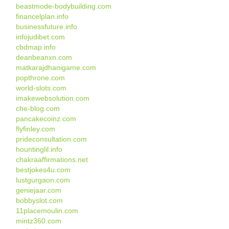
beastmode-bodybuilding.com
financelplan.info
businessfuture.info
infojudibet.com
cbdmap.info
deanbeanxn.com
matkarajdhanigame.com
popthrone.com
world-slots.com
imakewebsolution.com
che-blog.com
pancakecoinz.com
flyfinley.com
prideconsultation.com
hountinglil.info
chakraaffirmations.net
bestjokes4u.com
lustgurgaon.com
geniejaar.com
bobbyslot.com
11placemoulin.com
mintz360.com