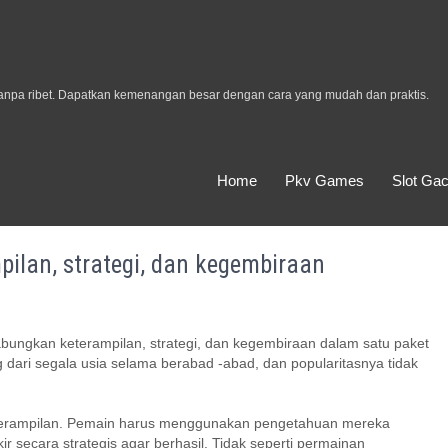
tanpa ribet. Dapatkan kemenangan besar dengan cara yang mudah dan praktis.
Home
Pkv Games
Slot Gac
lan, strategi, dan kegembiraan
ngkan keterampilan, strategi, dan kegembiraan dalam satu paket
g dari segala usia selama berabad -abad, dan popularitasnya tidak
eterampilan. Pemain harus menggunakan pengetahuan mereka
secara strategis agar berhasil. Tidak seperti permainan