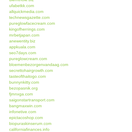
ufabetkk.com
allquickmedia.com
technewsgazette.com
pureglowfacecream.com
kingofherrings.com
mrbetjapan.com
anewentity.biz
appkuala.com
seo7days.com
pureglowcream.com
bloemenbezorgenvandaag.com
secrettohairgrowth.com
tasteofthaitogo.com
bunnynkitty.com
bezopasnik.org
fjmnxga.com
saigonstartransport.com
bangmaxwin.com
infonetive.com
epictacoshop.com
biopuraskinserum.com
californiafinances.info