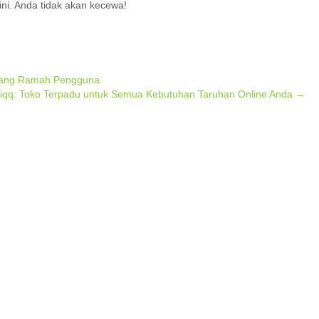
ni. Anda tidak akan kecewa!
yang Ramah Pengguna
diqq: Toko Terpadu untuk Semua Kebutuhan Taruhan Online Anda
→