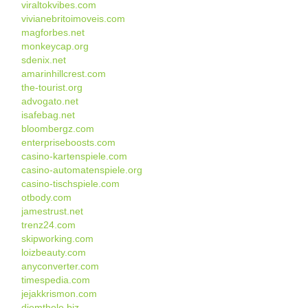
viraltokvibes.com
vivianebritoimoveis.com
magforbes.net
monkeycap.org
sdenix.net
amarinhillcrest.com
the-tourist.org
advogato.net
isafebag.net
bloombergz.com
enterpriseboosts.com
casino-kartenspiele.com
casino-automatenspiele.org
casino-tischspiele.com
otbody.com
jamestrust.net
trenz24.com
skipworking.com
loizbeauty.com
anyconverter.com
timespedia.com
jejakkrismon.com
diemthole.biz