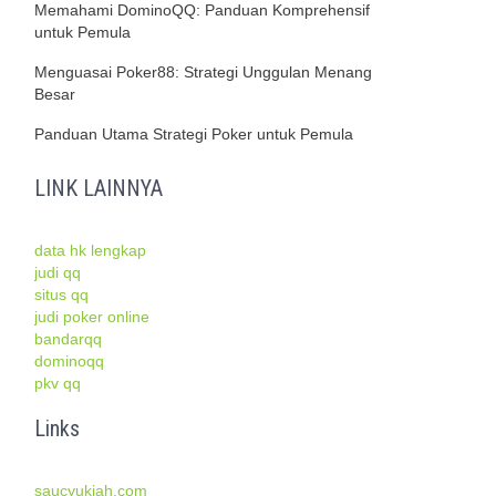
Memahami DominoQQ: Panduan Komprehensif
untuk Pemula
Menguasai Poker88: Strategi Unggulan Menang
Besar
Panduan Utama Strategi Poker untuk Pemula
LINK LAINNYA
data hk lengkap
judi qq
situs qq
judi poker online
bandarqq
dominoqq
pkv qq
Links
saucyukiah.com