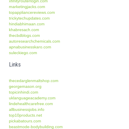
xfinityrouterlogin.com
marketingjacks.com
topappliancereviews.com
trickytechupdates.com
hindiabhimaan.com
khabresach.com
thecbdblogs.com
autoresearchchemicals.com
apnabusinesskaro.com
suleckiego.com
Links
thecedarglenmaltshop.com
georgemason.org
topicinhindi.com
uklanguageacademy.com
lindehealthcarefree.com
allbusinessjobs.info
top10products.net
pickabatours.com
beastmode-bodybuilding.com