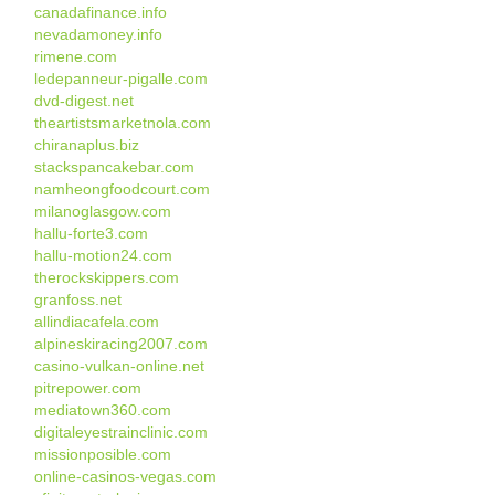
canadafinance.info
nevadamoney.info
rimene.com
ledepanneur-pigalle.com
dvd-digest.net
theartistsmarketnola.com
chiranaplus.biz
stackspancakebar.com
namheongfoodcourt.com
milanoglasgow.com
hallu-forte3.com
hallu-motion24.com
therockskippers.com
granfoss.net
allindiacafela.com
alpineskiracing2007.com
casino-vulkan-online.net
pitrepower.com
mediatown360.com
digitaleyestrainclinic.com
missionposible.com
online-casinos-vegas.com