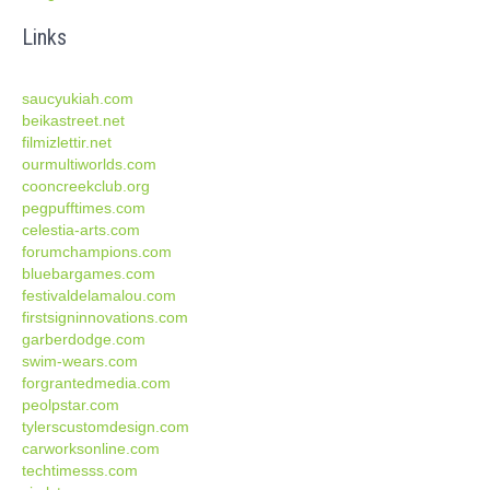
Links
saucyukiah.com
beikastreet.net
filmizlettir.net
ourmultiworlds.com
cooncreekclub.org
pegpufftimes.com
celestia-arts.com
forumchampions.com
bluebargames.com
festivaldelamalou.com
firstsigninnovations.com
garberdodge.com
swim-wears.com
forgrantedmedia.com
peolpstar.com
tylerscustomdesign.com
carworksonline.com
techtimesss.com