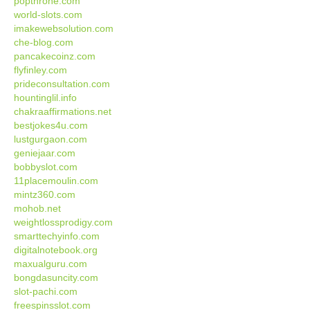
popthrone.com
world-slots.com
imakewebsolution.com
che-blog.com
pancakecoinz.com
flyfinley.com
prideconsultation.com
hountinglil.info
chakraaffirmations.net
bestjokes4u.com
lustgurgaon.com
geniejaar.com
bobbyslot.com
11placemoulin.com
mintz360.com
mohob.net
weightlossprodigy.com
smarttechyinfo.com
digitalnotebook.org
maxualguru.com
bongdasuncity.com
slot-pachi.com
freespinsslot.com