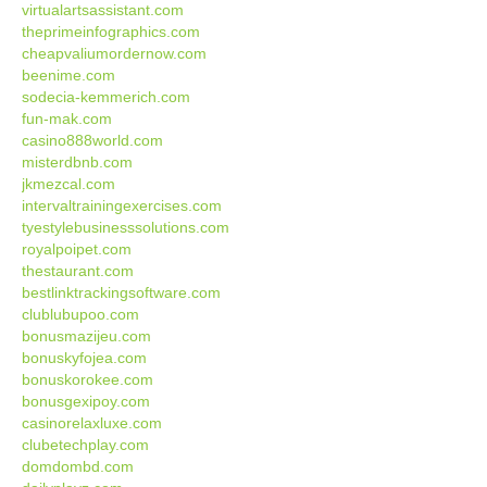
virtualartsassistant.com
theprimeinfographics.com
cheapvaliumordernow.com
beenime.com
sodecia-kemmerich.com
fun-mak.com
casino888world.com
misterdbnb.com
jkmezcal.com
intervaltrainingexercises.com
tyestylebusinesssolutions.com
royalpoipet.com
thestaurant.com
bestlinktrackingsoftware.com
clublubupoo.com
bonusmazijeu.com
bonuskyfojea.com
bonuskorokee.com
bonusgexipoy.com
casinorelaxluxe.com
clubetechplay.com
domdombd.com