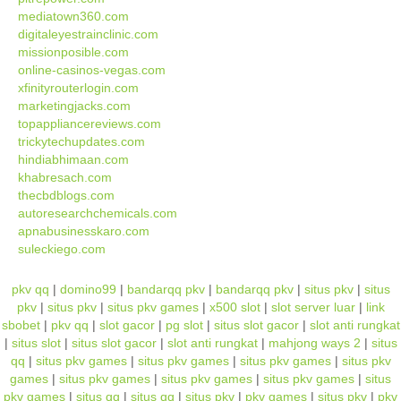
mediatown360.com
digitaleyestrainclinic.com
missionposible.com
online-casinos-vegas.com
xfinityrouterlogin.com
marketingjacks.com
topappliancereviews.com
trickytechupdates.com
hindiabhimaan.com
khabresach.com
thecbdblogs.com
autoresearchchemicals.com
apnabusinesskaro.com
suleckiego.com
pkv qq
|
domino99
|
bandarqq pkv
|
bandarqq pkv
|
situs pkv
|
situs
pkv
|
situs pkv
|
situs pkv games
|
x500 slot
|
slot server luar
|
link
sbobet
|
pkv qq
|
slot gacor
|
pg slot
|
situs slot gacor
|
slot anti rungkat
|
situs slot
|
situs slot gacor
|
slot anti rungkat
|
mahjong ways 2
|
situs
qq
|
situs pkv games
|
situs pkv games
|
situs pkv games
|
situs pkv
games
|
situs pkv games
|
situs pkv games
|
situs pkv games
|
situs
pkv games
|
situs qq
|
situs qq
|
situs pkv
|
pkv games
|
situs pkv
|
pkv