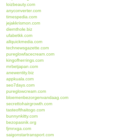
loizbeauty.com
anyconverter.com
timespedia.com
jejakkrismon.com
diemthole.biz
ufabetkk.com
allquickmedia.com
technewsgazette.com
pureglowfacecream.com
kingofherrings.com
mrbetjapan.com
anewentity.biz
appkuala.com
seo7days.com
pureglowcream.com
bloemenbezorgenvandaag.com
secrettohairgrowth.com
tasteofthaitogo.com
bunnynkitty.com
bezopasnik.org
fjmnxga.com
saigonstartransport.com