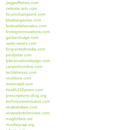
pegpufftimes.com
celestia-arts.com
forumchampions.com
bluebargames.com
festivaldelamalou.com
firstsigninnovations.com
garberdodge.com
swim-wears.com
forgrantedmedia.com
peolpstar.com
tylerscustomdesign.com
carworksonline.com
techtimesss.com
virylstore.com
motorstell.com
health150years.com
prescriptions-drug.org
technocrewsolution.com
viraltokvibes.com
vivianebritoimoveis.com
magforbes.net
monkeycap.org