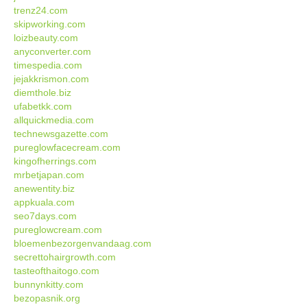
trenz24.com
skipworking.com
loizbeauty.com
anyconverter.com
timespedia.com
jejakkrismon.com
diemthole.biz
ufabetkk.com
allquickmedia.com
technewsgazette.com
pureglowfacecream.com
kingofherrings.com
mrbetjapan.com
anewentity.biz
appkuala.com
seo7days.com
pureglowcream.com
bloemenbezorgenvandaag.com
secrettohairgrowth.com
tasteofthaitogo.com
bunnynkitty.com
bezopasnik.org