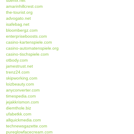
sdenix.net
amarinhillcrest.com
the-tourist.org
advogato.net
isafebag.net
bloombergz.com
enterpriseboosts.com
casino-kartenspiele.com
casino-automatenspiele.org
casino-tischspiele.com
otbody.com
jamestrust.net
trenz24.com
skipworking.com
loizbeauty.com
anyconverter.com
timespedia.com
jejakkrismon.com
diemthole.biz
ufabetkk.com
allquickmedia.com
technewsgazette.com
pureglowfacecream.com