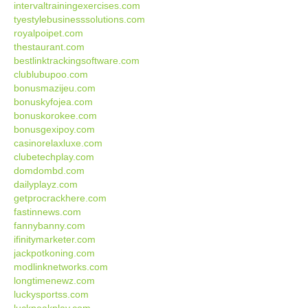
intervaltrainingexercises.com
tyestylebusinesssolutions.com
royalpoipet.com
thestaurant.com
bestlinktrackingsoftware.com
clublubupoo.com
bonusmazijeu.com
bonuskyfojea.com
bonuskorokee.com
bonusgexipoy.com
casinorelaxluxe.com
clubetechplay.com
domdombd.com
dailyplayz.com
getprocrackhere.com
fastinnews.com
fannybanny.com
ifinitymarketer.com
jackpotkoning.com
modlinknetworks.com
longtimenewz.com
luckysportss.com