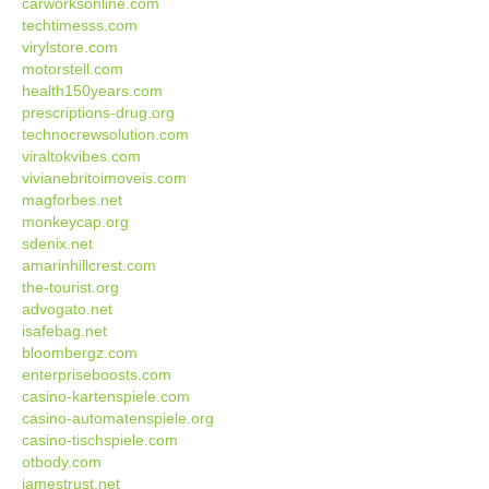
carworksonline.com
techtimesss.com
virylstore.com
motorstell.com
health150years.com
prescriptions-drug.org
technocrewsolution.com
viraltokvibes.com
vivianebritoimoveis.com
magforbes.net
monkeycap.org
sdenix.net
amarinhillcrest.com
the-tourist.org
advogato.net
isafebag.net
bloombergz.com
enterpriseboosts.com
casino-kartenspiele.com
casino-automatenspiele.org
casino-tischspiele.com
otbody.com
jamestrust.net