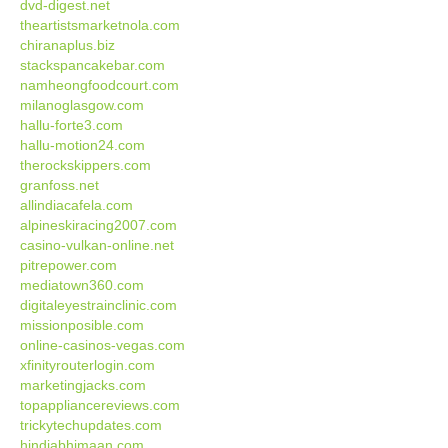
dvd-digest.net
theartistsmarketnola.com
chiranaplus.biz
stackspancakebar.com
namheongfoodcourt.com
milanoglasgow.com
hallu-forte3.com
hallu-motion24.com
therockskippers.com
granfoss.net
allindiacafela.com
alpineskiracing2007.com
casino-vulkan-online.net
pitrepower.com
mediatown360.com
digitaleyestrainclinic.com
missionposible.com
online-casinos-vegas.com
xfinityrouterlogin.com
marketingjacks.com
topappliancereviews.com
trickytechupdates.com
hindiabhimaan.com