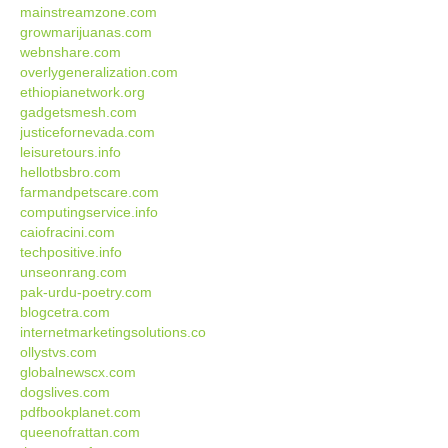
mainstreamzone.com
growmarijuanas.com
webnshare.com
overlygeneralization.com
ethiopianetwork.org
gadgetsmesh.com
justicefornevada.com
leisuretours.info
hellotbsbro.com
farmandpetscare.com
computingservice.info
caiofracini.com
techpositive.info
unseonrang.com
pak-urdu-poetry.com
blogcetra.com
internetmarketingsolutions.co
ollystvs.com
globalnewscx.com
dogslives.com
pdfbookplanet.com
queenofrattan.com