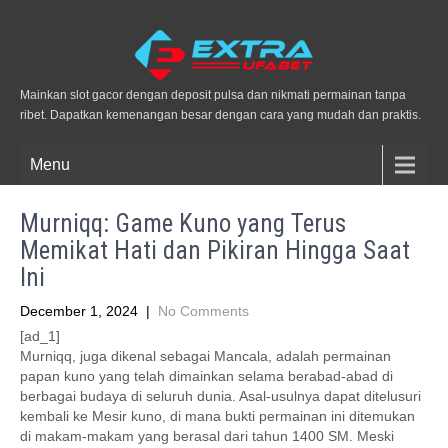
Mainkan slot gacor dengan deposit pulsa dan nikmati permainan tanpa
ribet. Dapatkan kemenangan besar dengan cara yang mudah dan praktis.
Menu
Murniqq: Game Kuno yang Terus
Memikat Hati dan Pikiran Hingga Saat
Ini
December 1, 2024
|
No Comments
[ad_1]
Murniqq, juga dikenal sebagai Mancala, adalah permainan
papan kuno yang telah dimainkan selama berabad-abad di
berbagai budaya di seluruh dunia. Asal-usulnya dapat ditelusuri
kembali ke Mesir kuno, di mana bukti permainan ini ditemukan
di makam-makam yang berasal dari tahun 1400 SM. Meski