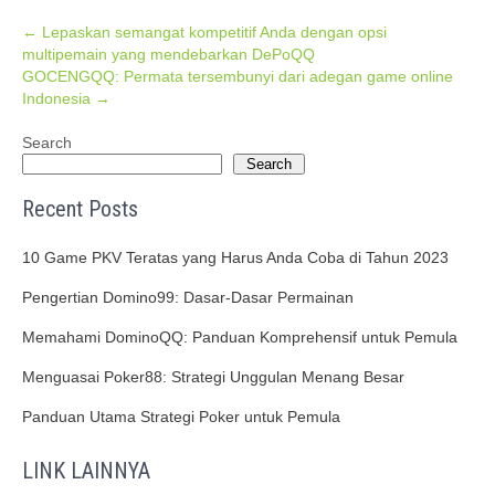
Post
←
Lepaskan semangat kompetitif Anda dengan opsi
multipemain yang mendebarkan DePoQQ
navigation
GOCENGQQ: Permata tersembunyi dari adegan game online
Indonesia
→
Search
Search
Recent Posts
10 Game PKV Teratas yang Harus Anda Coba di Tahun 2023
Pengertian Domino99: Dasar-Dasar Permainan
Memahami DominoQQ: Panduan Komprehensif untuk Pemula
Menguasai Poker88: Strategi Unggulan Menang Besar
Panduan Utama Strategi Poker untuk Pemula
LINK LAINNYA