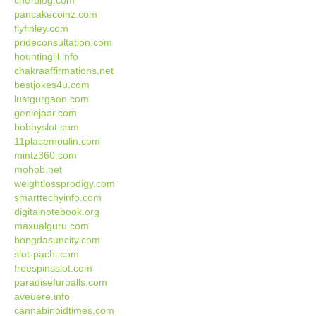
che-blog.com
pancakecoinz.com
flyfinley.com
prideconsultation.com
hountinglil.info
chakraaffirmations.net
bestjokes4u.com
lustgurgaon.com
geniejaar.com
bobbyslot.com
11placemoulin.com
mintz360.com
mohob.net
weightlossprodigy.com
smarttechyinfo.com
digitalnotebook.org
maxualguru.com
bongdasuncity.com
slot-pachi.com
freespinsslot.com
paradisefurballs.com
aveuere.info
cannabinoidtimes.com