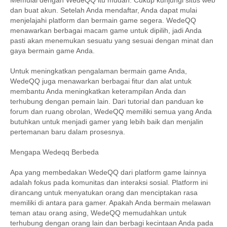
Memulai dengan WedeQQ itu mudah. Cukup kunjungi situs web
dan buat akun. Setelah Anda mendaftar, Anda dapat mulai
menjelajahi platform dan bermain game segera. WedeQQ
menawarkan berbagai macam game untuk dipilih, jadi Anda
pasti akan menemukan sesuatu yang sesuai dengan minat dan
gaya bermain game Anda.
Untuk meningkatkan pengalaman bermain game Anda,
WedeQQ juga menawarkan berbagai fitur dan alat untuk
membantu Anda meningkatkan keterampilan Anda dan
terhubung dengan pemain lain. Dari tutorial dan panduan ke
forum dan ruang obrolan, WedeQQ memiliki semua yang Anda
butuhkan untuk menjadi gamer yang lebih baik dan menjalin
pertemanan baru dalam prosesnya.
Mengapa Wedeqq Berbeda
Apa yang membedakan WedeQQ dari platform game lainnya
adalah fokus pada komunitas dan interaksi sosial. Platform ini
dirancang untuk menyatukan orang dan menciptakan rasa
memiliki di antara para gamer. Apakah Anda bermain melawan
teman atau orang asing, WedeQQ memudahkan untuk
terhubung dengan orang lain dan berbagi kecintaan Anda pada