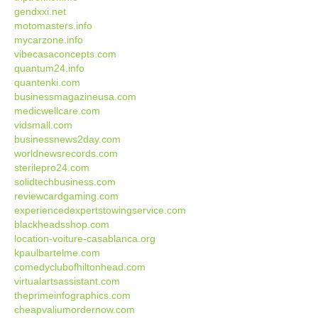
gendxxi.net
motomasters.info
mycarzone.info
vibecasaconcepts.com
quantum24.info
quantenki.com
businessmagazineusa.com
medicwellcare.com
vidsmall.com
businessnews2day.com
worldnewsrecords.com
sterilepro24.com
solidtechbusiness.com
reviewcardgaming.com
experiencedexpertstowingservice.com
blackheadsshop.com
location-voiture-casablanca.org
kpaulbartelme.com
comedyclubofhiltonhead.com
virtualartsassistant.com
theprimeinfographics.com
cheapvaliumordernow.com