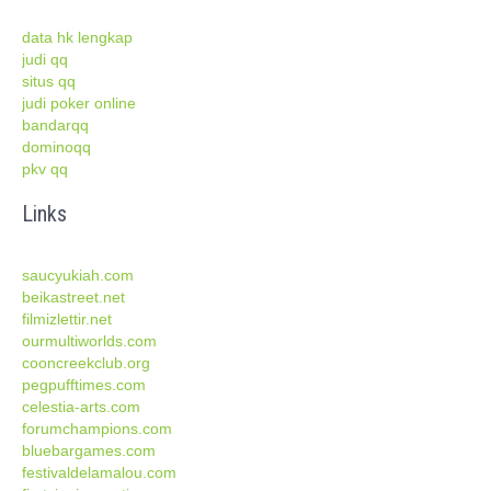
data hk lengkap
judi qq
situs qq
judi poker online
bandarqq
dominoqq
pkv qq
Links
saucyukiah.com
beikastreet.net
filmizlettir.net
ourmultiworlds.com
cooncreekclub.org
pegpufftimes.com
celestia-arts.com
forumchampions.com
bluebargames.com
festivaldelamalou.com