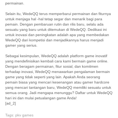
permainan.
Selain itu, WedeQQ terus memperbarui permainan dan fiturnya
untuk menjaga hal -hal tetap segar dan menarik bagi para
pemain. Dengan pembaruan rutin dan rilis baru, selalu ada
sesuatu yang baru untuk ditemukan di WedeQQ. Dedikasi ini
untuk inovasi dan peningkatan adalah apa yang membedakan
WedeQQ dari kompetisi dan menjadikannya harus menjadi
gamer yang serius.
Sebagai kesimpulan, WedeQQ adalah platform game inovatif
yang mendefinisikan kembali cara kami bermain game online.
Dengan beragam permainan, fitur sosial, dan komitmen
terhadap inovasi, WedeQQ menawarkan pengalaman bermain
game yang tidak seperti yang lain. Apakah Anda seorang
pemain biasa yang mencari kesenangan atau gamer hardcore
yang mencari tantangan baru, WedeQQ memiliki sesuatu untuk
semua orang. Jadi mengapa menunggu? Daftar untuk WedeQQ
hari ini dan mulai petualangan game Anda!
[ad_2]
Tags:
pkv games