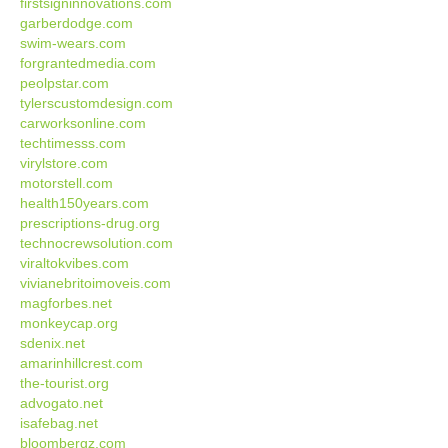
firstsigninnovations.com
garberdodge.com
swim-wears.com
forgrantedmedia.com
peolpstar.com
tylerscustomdesign.com
carworksonline.com
techtimesss.com
virylstore.com
motorstell.com
health150years.com
prescriptions-drug.org
technocrewsolution.com
viraltokvibes.com
vivianebritoimoveis.com
magforbes.net
monkeycap.org
sdenix.net
amarinhillcrest.com
the-tourist.org
advogato.net
isafebag.net
bloombergz.com