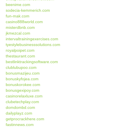
beenime.com
sodecia-kemmerich.com
fun-mak.com
casino888world.com
misterdbnb.com
jkmezcal.com
intervaltrainingexercises.com
tyestylebusinesssolutions.com
royalpoipet.com
thestaurant.com
bestlinktrackingsoftware.com
clublubupoo.com
bonusmazijeu.com
bonuskyfojea.com
bonuskorokee.com
bonusgexipoy.com
casinorelaxluxe.com
clubetechplay.com
domdombd.com
dailyplayz.com
getprocrackhere.com
fastinnews.com