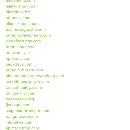
timespedia.com
jejakkrismon.com
diemthole.biz
ufabetkk.com
allquickmedia.com
technewsgazette.com
pureglowfacecream.com
kingofherrings.com
mrbetjapan.com
anewentity.biz
appkuala.com
seo7days.com
pureglowcream.com
bloemenbezorgenvandaag.com
secrettohairgrowth.com
tasteofthaitogo.com
bunnynkitty.com
bezopasnik.org
fjmnxga.com
saigonstartransport.com
bangmaxwin.com
infonetive.com
epictacoshop.com