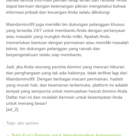
bahwa semua informasi pemain tetap aman dan rahasia. Anda
dapat bermain dengan ketenangan pikiran mengetahui bahwa
informasi pribadi dan keuangan Anda selalu dilindungi.
Maindomino99 juga memiliki tim dukungan pelanggan khusus
yang tersedia 24/7 untuk membantu Anda dengan pertanyaan
atau masalah yang mungkin Anda miliki. Apakah Anda
memerlukan bantuan dengan permainan atau memiliki masalah
teknis, tim dukungan pelanggan yang ramah dan
berpengetahuan selalu siap membantu.
Jadi, jika Anda seorang pecinta domino yang mencari hiburan
dan penghargaan yang tak ada habisnya, tidak terlihat lagi dari
Maindomino99. Dengan berbagai macam permainan, hadiah
yang murah hati, dan keamanan terkemuka, platform ini adalah
tempat yang sempurna untuk memuaskan hasrat domino Anda.
Daftar hari ini dan mulailah bermain untuk kesempatan Anda
untuk menang besar!
[ad_2]
Tags:
pkv games
Post
←
Buka Kunci Rahasia untuk Memaksimalkan Kemenangan