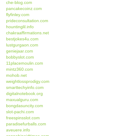
che-blog.com
pancakecoinz.com
flyfinley.com
prideconsultation.com
hountinglil.info
chakraaffirmations.net
bestjokes4u.com
lustgurgaon.com
geniejaar.com
bobbyslot.com
11placemoulin.com
mintz360.com
mohob.net
weightlossprodigy.com
smarttechyinfo.com
digitalnotebook.org
maxualguru.com
bongdasuncity.com
slot-pachi.com
freespinsslot.com
paradisefurballs.com
aveuere.info