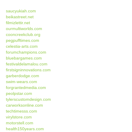
saucyukiah.com
beikastreet.net
filmizlettir.net
ourmultiworlds.com
cooncreekclub.org
pegpufftimes.com
celestia-arts.com
forumchampions.com
bluebargames.com
festivaldelamalou.com
firstsigninnovations.com
garberdodge.com
swim-wears.com
forgrantedmedia.com
peolpstar.com
tylerscustomdesign.com
carworksonline.com
techtimesss.com
virylstore.com
motorstell.com
health150years.com