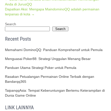
Anda di JurusQQ
navigation
Dapatkan Aksi: Mengapa MaindominoQQ adalah permainan
terpanas di kota
→
Search
Search
Recent Posts
Memahami DominoQQ: Panduan Komprehensif untuk Pemula
Menguasai Poker88: Strategi Unggulan Menang Besar
Panduan Utama Strategi Poker untuk Pemula
Rasakan Petualangan Permainan Online Terbaik dengan
Bandarqq365
TaipanqqAsia: Tempat Keberuntungan Bertemu Keterampilan di
Dunia Game Online
LINK LAINNYA