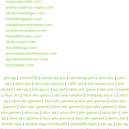
missionposible.com
online-casinos-vegas.com
xfinityrouterlogin.com
marketingjacks.com
topappliancereviews.com
trickytechupdates.com
hindiabhimaan.com
khabresach.com
thecbdblogs.com
autoresearchchemicals.com
apnabusinesskaro.com
suleckiego.com
pkv qq
|
domino99
|
bandarqq pkv
|
bandarqq pkv
|
situs pkv
|
situs
pkv
|
situs pkv
|
situs pkv games
|
x500 slot
|
slot server luar
|
link
sbobet
|
pkv qq
|
slot gacor
|
pg slot
|
situs slot gacor
|
slot anti rungkat
|
situs slot
|
situs slot gacor
|
slot anti rungkat
|
mahjong ways 2
|
situs
qq
|
situs pkv games
|
situs pkv games
|
situs pkv games
|
situs pkv
games
|
situs pkv games
|
situs pkv games
|
situs pkv games
|
situs
pkv games
|
situs qq
|
situs qq
|
situs pkv
|
pkv games
|
situs pkv
|
pkv
qq
|
situs pkv games
|
situs pkv games
|
situs pkv games
|
demo slot
|
sbobet wap
|
sbobet wap
|
sbobet88
|
sbobet88 login
|
pkv qq
|
pkv qq