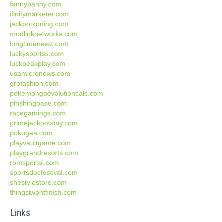
fannybanny.com
ifinitymarketer.com
jackpotkoning.com
modlinknetworks.com
longtimenewz.com
luckysportss.com
luckpeakplay.com
usamicronews.com
grofashion.com
pokemongoevolutioncalc.com
phishingbase.com
racegamings.com
primejackpotstay.com
pokugaa.com
playvaultgame.com
playgrandresorts.com
romsportal.com
sportsdocfestival.com
shestylestore.com
thingsiwontfinish.com
Links