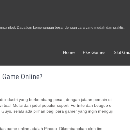
tanpa ribet. Dapatkan kemenangan besar dengan cara yang mudah dan praktis.
Home
Pkv Games
Slot Gac
m Game Online?
di industri yang berkembang pesat, dengan jutaan pemain di
irtual. Mulai dari judul populer seperti Fortnite dan League of
Guys, selalu ada pilihan bagi para gamer yang ingin menguji
tas game online adalah Pinoqq. Dikembangkan oleh tim