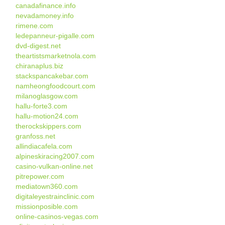
canadafinance.info
nevadamoney.info
rimene.com
ledepanneur-pigalle.com
dvd-digest.net
theartistsmarketnola.com
chiranaplus.biz
stackspancakebar.com
namheongfoodcourt.com
milanoglasgow.com
hallu-forte3.com
hallu-motion24.com
therockskippers.com
granfoss.net
allindiacafela.com
alpineskiracing2007.com
casino-vulkan-online.net
pitrepower.com
mediatown360.com
digitaleyestrainclinic.com
missionposible.com
online-casinos-vegas.com