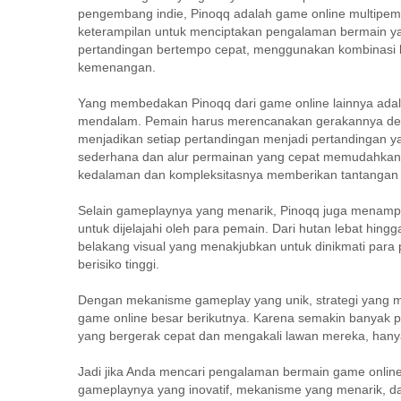
pengembang indie, Pinoqq adalah game online multipe
keterampilan untuk menciptakan pengalaman bermain ya
pertandingan bertempo cepat, menggunakan kombinasi ka
kemenangan.
Yang membedakan Pinoqq dari game online lainnya adal
mendalam. Pemain harus merencanakan gerakannya denga
menjadikan setiap pertandingan menjadi pertandingan
sederhana dan alur permainan yang cepat memudahkan
kedalaman dan kompleksitasnya memberikan tantangan 
Selain gameplaynya yang menarik, Pinoqq juga menampi
untuk dijelajahi oleh para pemain. Dari hutan lebat hin
belakang visual yang menakjubkan untuk dinikmati para
berisiko tinggi.
Dengan mekanisme gameplay yang unik, strategi yang m
game online besar berikutnya. Karena semakin banyak 
yang bergerak cepat dan mengakali lawan mereka, ha
Jadi jika Anda mencari pengalaman bermain game onlin
gameplaynya yang inovatif, mekanisme yang menarik, da