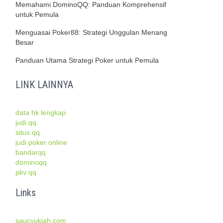
Memahami DominoQQ: Panduan Komprehensif
untuk Pemula
Menguasai Poker88: Strategi Unggulan Menang
Besar
Panduan Utama Strategi Poker untuk Pemula
LINK LAINNYA
data hk lengkap
judi qq
situs qq
judi poker online
bandarqq
dominoqq
pkv qq
Links
saucyukiah.com