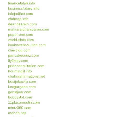
financelplan.info
businessfuture.info
infojudibet.com
cbdmap.info
deanbeanxn.com
matkarajdhanigame.com
popthrone.com
world-slots.com
imakewebsolution.com
che-blog.com
pancakecoinz.com
flyfinley.com
prideconsultation.com
hountinglil.info
chakraaffirmations.net
bestjokes4u.com
lustgurgaon.com
geniejaar.com
bobbyslot.com
11placemoulin.com
mintz360.com
mohob.net