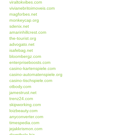
viraltokvibes.com
vivianebritoimoveis.com
magforbes.net
monkeycap.org
sdenix.net
amarinhillcrest.com
the-tourist.org
advogato.net
isafebag.net
bloombergz.com
enterpriseboosts.com
casino-kartenspiele.com
casino-automatenspiele.org
casino-tischspiele.com
otbody.com
jamestrust.net
trenz24.com
skipworking.com
loizbeauty.com
anyconverter.com
timespedia.com
jejakkrismon.com
diemthole.biz