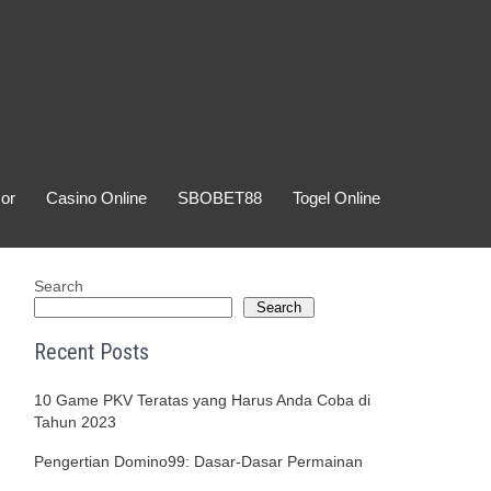
or
Casino Online
SBOBET88
Togel Online
Search
Search
Recent Posts
10 Game PKV Teratas yang Harus Anda Coba di
Tahun 2023
Pengertian Domino99: Dasar-Dasar Permainan