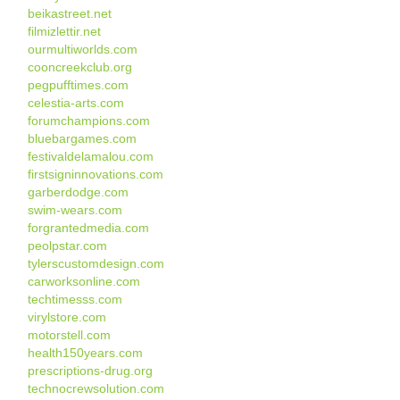
beikastreet.net
filmizlettir.net
ourmultiworlds.com
cooncreekclub.org
pegpufftimes.com
celestia-arts.com
forumchampions.com
bluebargames.com
festivaldelamalou.com
firstsigninnovations.com
garberdodge.com
swim-wears.com
forgrantedmedia.com
peolpstar.com
tylerscustomdesign.com
carworksonline.com
techtimesss.com
virylstore.com
motorstell.com
health150years.com
prescriptions-drug.org
technocrewsolution.com