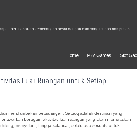
tanpa ribet. Dapatkan kemenangan besar dengan cara yang mudah dan praktis.
Home
Pkv Games
Slot Gac
tivitas Luar Ruangan untuk Setiap
a dan mendambakan petualangan, Satuqq adalah destinasi yang
qq menawarkan beragam aktivitas luar ruangan yang akan memuaskan
 hiking, menyelam, hingga selancar, selalu ada sesuatu untuk