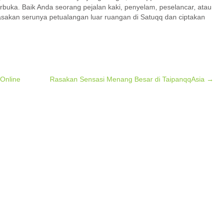
buka. Baik Anda seorang pejalan kaki, penyelam, peselancar, atau
asakan serunya petualangan luar ruangan di Satuqq dan ciptakan
Online
Rasakan Sensasi Menang Besar di TaipanqqAsia
→