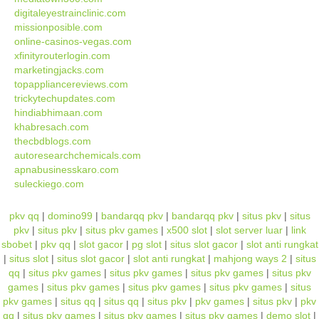
digitaleyestrainclinic.com
missionposible.com
online-casinos-vegas.com
xfinityrouterlogin.com
marketingjacks.com
topappliancereviews.com
trickytechupdates.com
hindiabhimaan.com
khabresach.com
thecbdblogs.com
autoresearchchemicals.com
apnabusinesskaro.com
suleckiego.com
pkv qq
|
domino99
|
bandarqq pkv
|
bandarqq pkv
|
situs pkv
|
situs
pkv
|
situs pkv
|
situs pkv games
|
x500 slot
|
slot server luar
|
link
sbobet
|
pkv qq
|
slot gacor
|
pg slot
|
situs slot gacor
|
slot anti rungkat
|
situs slot
|
situs slot gacor
|
slot anti rungkat
|
mahjong ways 2
|
situs
qq
|
situs pkv games
|
situs pkv games
|
situs pkv games
|
situs pkv
games
|
situs pkv games
|
situs pkv games
|
situs pkv games
|
situs
pkv games
|
situs qq
|
situs qq
|
situs pkv
|
pkv games
|
situs pkv
|
pkv
qq
|
situs pkv games
|
situs pkv games
|
situs pkv games
|
demo slot
|