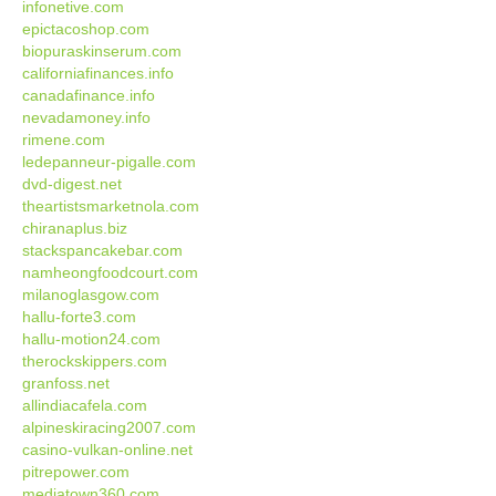
infonetive.com
epictacoshop.com
biopuraskinserum.com
californiafinances.info
canadafinance.info
nevadamoney.info
rimene.com
ledepanneur-pigalle.com
dvd-digest.net
theartistsmarketnola.com
chiranaplus.biz
stackspancakebar.com
namheongfoodcourt.com
milanoglasgow.com
hallu-forte3.com
hallu-motion24.com
therockskippers.com
granfoss.net
allindiacafela.com
alpineskiracing2007.com
casino-vulkan-online.net
pitrepower.com
mediatown360.com