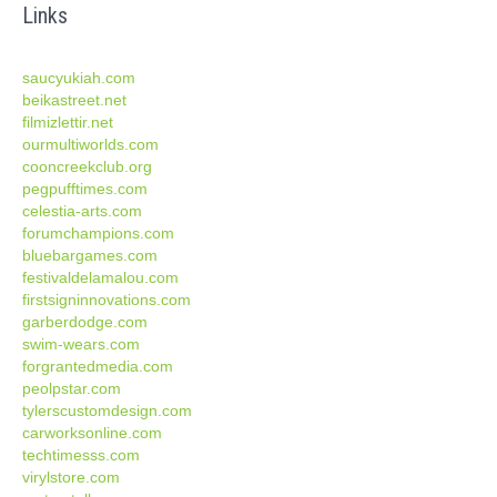
Links
saucyukiah.com
beikastreet.net
filmizlettir.net
ourmultiworlds.com
cooncreekclub.org
pegpufftimes.com
celestia-arts.com
forumchampions.com
bluebargames.com
festivaldelamalou.com
firstsigninnovations.com
garberdodge.com
swim-wears.com
forgrantedmedia.com
peolpstar.com
tylerscustomdesign.com
carworksonline.com
techtimesss.com
virylstore.com