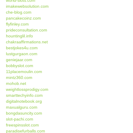
world-slots.com
imakewebsolution.com
che-blog.com
pancakecoinz.com
flyfinley.com
prideconsultation.com
hountinglil.info
chakraaffirmations.net
bestjokes4u.com
lustgurgaon.com
geniejaar.com
bobbyslot.com
11placemoulin.com
mintz360.com
mohob.net
weightlossprodigy.com
smarttechyinfo.com
digitalnotebook.org
maxualguru.com
bongdasuncity.com
slot-pachi.com
freespinsslot.com
paradisefurballs.com