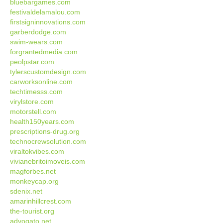
bluebargames.com
festivaldelamalou.com
firstsigninnovations.com
garberdodge.com
swim-wears.com
forgrantedmedia.com
peolpstar.com
tylerscustomdesign.com
carworksonline.com
techtimesss.com
virylstore.com
motorstell.com
health150years.com
prescriptions-drug.org
technocrewsolution.com
viraltokvibes.com
vivianebritoimoveis.com
magforbes.net
monkeycap.org
sdenix.net
amarinhillcrest.com
the-tourist.org
advogato.net