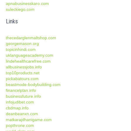
apnabusinesskaro.com
suleckiego.com
Links
thecedarglenmaltshop.com
georgemason.org
topicinhindi.com
uklanguageacademy.com
lindehealthcarefree.com
allbusinessjobs.info
top10products.net
pickabatours.com
beastmode-bodybuilding.com
financelplan.info
businessfuture.info
infojudibet.com
cbdmap.info
deanbeanxn.com
matkarajdhanigame.com
popthrone.com