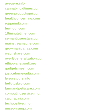
aveuere.info
cannabinoidtimes.com
greenproductsgui.com
healthconcerning.com
rojgarind.com
fewhour.com
18minutetimer.com
semanticseostars.com
mainstreamzone.com
growmarijuanas.com
webnshare.com
overlygeneralization.com
ethiopianetwork.org
gadgetsmesh.com
justicefornevada.com
leisuretours.info
hellotbsbro.com
farmandpetscare.com
computingservice.info
caiofracini.com
techpositive.info
unseonrang.com