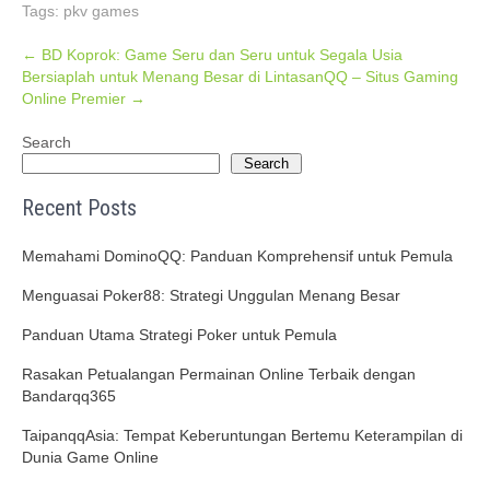
Tags:
pkv games
Post
←
BD Koprok: Game Seru dan Seru untuk Segala Usia
Bersiaplah untuk Menang Besar di LintasanQQ – Situs Gaming
navigation
Online Premier
→
Search
Search
Recent Posts
Memahami DominoQQ: Panduan Komprehensif untuk Pemula
Menguasai Poker88: Strategi Unggulan Menang Besar
Panduan Utama Strategi Poker untuk Pemula
Rasakan Petualangan Permainan Online Terbaik dengan
Bandarqq365
TaipanqqAsia: Tempat Keberuntungan Bertemu Keterampilan di
Dunia Game Online