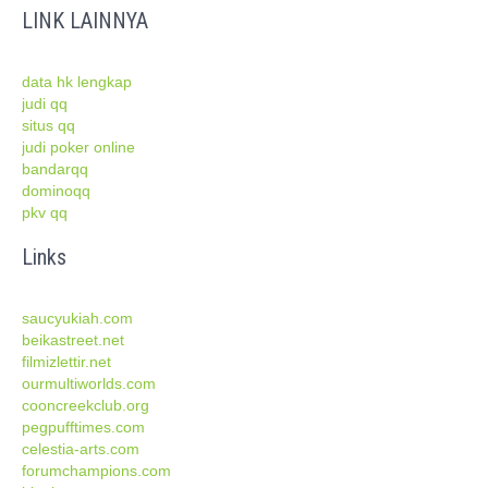
LINK LAINNYA
data hk lengkap
judi qq
situs qq
judi poker online
bandarqq
dominoqq
pkv qq
Links
saucyukiah.com
beikastreet.net
filmizlettir.net
ourmultiworlds.com
cooncreekclub.org
pegpufftimes.com
celestia-arts.com
forumchampions.com