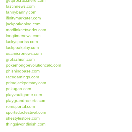
getprocrackhere.com
fastinnews.com
fannybanny.com
ifinitymarketer.com
jackpotkoning.com
modlinknetworks.com
longtimenewz.com
luckysportss.com
luckpeakplay.com
usamicronews.com
grofashion.com
pokemongoevolutioncalc.com
phishingbase.com
racegamings.com
primejackpotstay.com
pokugaa.com
playvaultgame.com
playgrandresorts.com
romsportal.com
sportsdocfestival.com
shestylestore.com
thingsiwontfinish.com