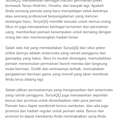
SuryaQQ menawarkan berbagai macam permainan poker,
termasuk Texas Hold’em, Omaha, dan banyak lagi. Apakah
Anda seorang pemula yang baru mempelajari seluk-beluknya
atau seorang profesional berpengalaman yang mencari
tantangan baru, SuryaQQ memiliki sesuatu untuk semua orang.
Situs ini juga menawarkan berbagai turnamen dan permainan
uang, memberikan pemain kesempatan untuk bersaing dengan
orang lain dan memenangkan hadiah besar.
Salah satu hal yang membedakan SuryaQQ dari situs poker
online lainnya adalah antarmuka yang ramah pengguna dan
gameplay yang halus. Situs ini mudah dinavigasi, memudahkan
pemain menemukan permainan favorit mereka dan langsung
mulai bermain. Grafik dan animasinya terbaik, menciptakan
pengalaman bermain game yang imersif yang akan membuat
Anda terus datang lagi.
Selain pilihan permainannya yang mengesankan dan antarmuka
yang ramah pengguna, SuryaQQ juga menawarkan sejumlah
bonus dan promosi untuk dimanfaatkan oleh para pemain.
Pemain baru dapat menikmati bonus sambutan, dan ada juga
promosi dan hadiah reguler untuk pemain setia. Bonus dan
promosi ini dapat membantu Anda meningkatkan uang Anda