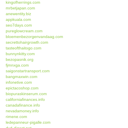
kingofherrings.com
mrbetjapan.com
anewentity.biz
appkuala.com
seo7days.com
pureglowcream.com
bloemenbezorgenvandaag.com
secrettohairgrowth.com
tasteofthaitogo.com
bunnynkitty.com
bezopasnik.org
fjmnxga.com
saigonstartransport.com
bangmaxwin.com
infonetive.com
epictacoshop.com
biopuraskinserum.com
californiafinances.info
canadafinance.info
nevadamoney.info
rimene.com
ledepanneur-pigalle.com