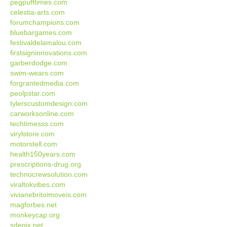
pegpufftimes.com
celestia-arts.com
forumchampions.com
bluebargames.com
festivaldelamalou.com
firstsigninnovations.com
garberdodge.com
swim-wears.com
forgrantedmedia.com
peolpstar.com
tylerscustomdesign.com
carworksonline.com
techtimesss.com
virylstore.com
motorstell.com
health150years.com
prescriptions-drug.org
technocrewsolution.com
viraltokvibes.com
vivianebritoimoveis.com
magforbes.net
monkeycap.org
sdenix.net