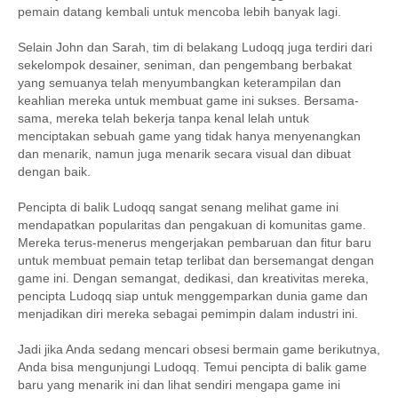
pemain datang kembali untuk mencoba lebih banyak lagi.
Selain John dan Sarah, tim di belakang Ludoqq juga terdiri dari
sekelompok desainer, seniman, dan pengembang berbakat
yang semuanya telah menyumbangkan keterampilan dan
keahlian mereka untuk membuat game ini sukses. Bersama-
sama, mereka telah bekerja tanpa kenal lelah untuk
menciptakan sebuah game yang tidak hanya menyenangkan
dan menarik, namun juga menarik secara visual dan dibuat
dengan baik.
Pencipta di balik Ludoqq sangat senang melihat game ini
mendapatkan popularitas dan pengakuan di komunitas game.
Mereka terus-menerus mengerjakan pembaruan dan fitur baru
untuk membuat pemain tetap terlibat dan bersemangat dengan
game ini. Dengan semangat, dedikasi, dan kreativitas mereka,
pencipta Ludoqq siap untuk menggemparkan dunia game dan
menjadikan diri mereka sebagai pemimpin dalam industri ini.
Jadi jika Anda sedang mencari obsesi bermain game berikutnya,
Anda bisa mengunjungi Ludoqq. Temui pencipta di balik game
baru yang menarik ini dan lihat sendiri mengapa game ini