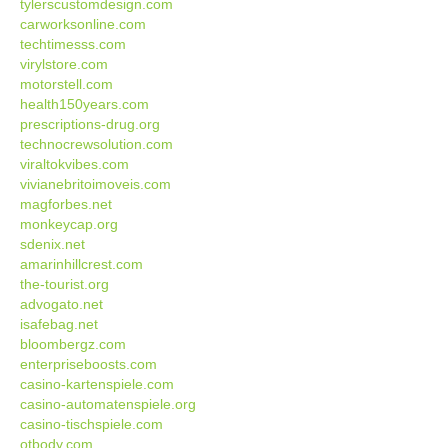
tylerscustomdesign.com
carworksonline.com
techtimesss.com
virylstore.com
motorstell.com
health150years.com
prescriptions-drug.org
technocrewsolution.com
viraltokvibes.com
vivianebritoimoveis.com
magforbes.net
monkeycap.org
sdenix.net
amarinhillcrest.com
the-tourist.org
advogato.net
isafebag.net
bloombergz.com
enterpriseboosts.com
casino-kartenspiele.com
casino-automatenspiele.org
casino-tischspiele.com
otbody.com