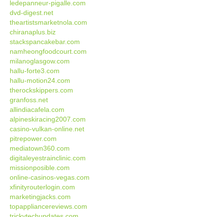
ledepanneur-pigalle.com
dvd-digest.net
theartistsmarketnola.com
chiranaplus.biz
stackspancakebar.com
namheongfoodcourt.com
milanoglasgow.com
hallu-forte3.com
hallu-motion24.com
therockskippers.com
granfoss.net
allindiacafela.com
alpineskiracing2007.com
casino-vulkan-online.net
pitrepower.com
mediatown360.com
digitaleyestrainclinic.com
missionposible.com
online-casinos-vegas.com
xfinityrouterlogin.com
marketingjacks.com
topappliancereviews.com
trickytechupdates.com