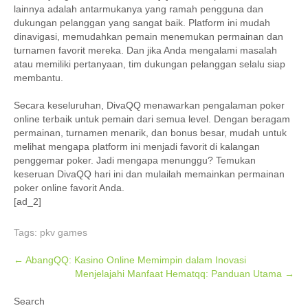
lainnya adalah antarmukanya yang ramah pengguna dan
dukungan pelanggan yang sangat baik. Platform ini mudah
dinavigasi, memudahkan pemain menemukan permainan dan
turnamen favorit mereka. Dan jika Anda mengalami masalah
atau memiliki pertanyaan, tim dukungan pelanggan selalu siap
membantu.
Secara keseluruhan, DivaQQ menawarkan pengalaman poker
online terbaik untuk pemain dari semua level. Dengan beragam
permainan, turnamen menarik, dan bonus besar, mudah untuk
melihat mengapa platform ini menjadi favorit di kalangan
penggemar poker. Jadi mengapa menunggu? Temukan
keseruan DivaQQ hari ini dan mulailah memainkan permainan
poker online favorit Anda.
[ad_2]
Tags:
pkv games
Post
←
AbangQQ: Kasino Online Memimpin dalam Inovasi
Menjelajahi Manfaat Hematqq: Panduan Utama
→
navigation
Search