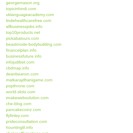
georgemason.org
topicinhindi.com
uklanguageacademy.com
lindehealthcarefree.com
allbusinessjobs.info
top10products.net
pickabatours.com
beastmode-bodybuilding.com
financelplan.info
businessfuture.info
infojudibet.com
cbdmap.info
deanbeanxn.com
matkarajdhanigame.com
popthrone.com
world-slots.com
imakewebsolution.com
che-blog.com
pancakecoinz.com
flyfinley.com
prideconsultation.com
hountinglil.info