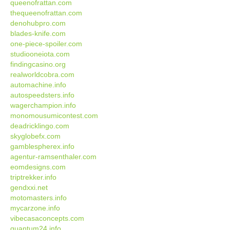
queenofrattan.com
thequeenofrattan.com
denohubpro.com
blades-knife.com
one-piece-spoiler.com
studiooneiota.com
findingcasino.org
realworldcobra.com
automachine.info
autospeedsters.info
wagerchampion.info
monomousumicontest.com
deadricklingo.com
skyglobefx.com
gamblespherex.info
agentur-ramsenthaler.com
eomdesigns.com
triptrekker.info
gendxxi.net
motomasters.info
mycarzone.info
vibecasaconcepts.com
quantum24.info