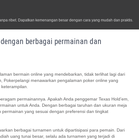
tanpa ribet. Dapatkan kemenangan besar dengan cara yang mudah dan praktis.
 dengan berbagai permainan dan
man bermain online yang mendebarkan, tidak terlihat lagi dari
n, Pokerpelangi menawarkan pengalaman poker online yang
 keterampilan.
ah beragam permainannya. Apakah Anda penggemar Texas Hold’em,
ermainan untuk Anda. Dengan berbagai taruhan dan ukuran meja
permainan yang sesuai dengan preferensi dan tingkat
arkan berbagai turnamen untuk dipartisipasi para pemain. Dari
adiah uang tunai besar, selalu ada turnamen yang terjadi di