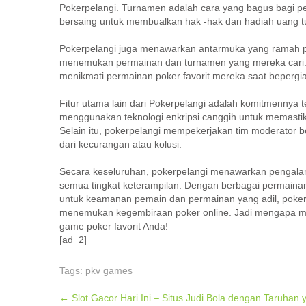
Pokerpelangi. Turnamen adalah cara yang bagus bagi p
bersaing untuk membualkan hak -hak dan hadiah uang t
Pokerpelangi juga menawarkan antarmuka yang ramah 
menemukan permainan dan turnamen yang mereka cari. 
menikmati permainan poker favorit mereka saat bepergi
Fitur utama lain dari Pokerpelangi adalah komitmennya 
menggunakan teknologi enkripsi canggih untuk memastik
Selain itu, pokerpelangi mempekerjakan tim moderator
dari kecurangan atau kolusi.
Secara keseluruhan, pokerpelangi menawarkan pengala
semua tingkat keterampilan. Dengan berbagai permain
untuk keamanan pemain dan permainan yang adil, pokerp
menemukan kegembiraan poker online. Jadi mengapa men
game poker favorit Anda!
[ad_2]
Tags:
pkv games
Post
←
Slot Gacor Hari Ini – Situs Judi Bola dengan Taruhan