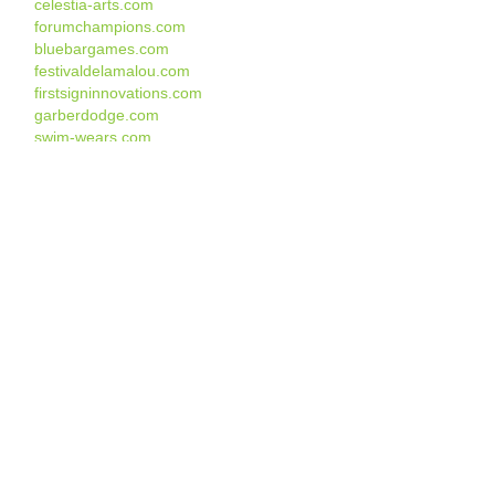
celestia-arts.com
forumchampions.com
bluebargames.com
festivaldelamalou.com
firstsigninnovations.com
garberdodge.com
swim-wears.com
forgrantedmedia.com
peolpstar.com
tylerscustomdesign.com
carworksonline.com
techtimesss.com
virylstore.com
motorstell.com
health150years.com
prescriptions-drug.org
technocrewsolution.com
viraltokvibes.com
vivianebritoimoveis.com
magforbes.net
monkeycap.org
sdenix.net
amarinhillcrest.com