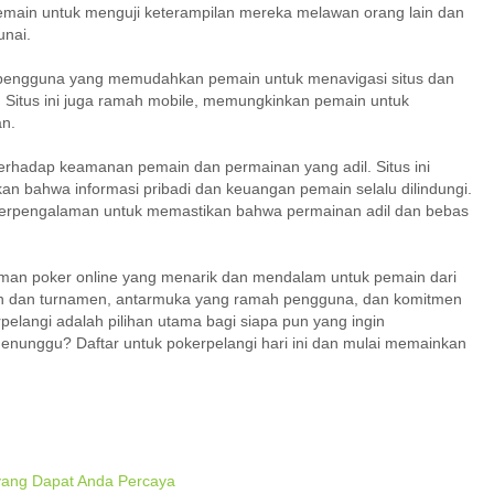
emain untuk menguji keterampilan mereka melawan orang lain dan
unai.
pengguna yang memudahkan pemain untuk menavigasi situs dan
Situs ini juga ramah mobile, memungkinkan pemain untuk
an.
terhadap keamanan pemain dan permainan yang adil. Situs ini
an bahwa informasi pribadi dan keuangan pemain selalu dilindungi.
 berpengalaman untuk memastikan bahwa permainan adil dan bebas
man poker online yang menarik dan mendalam untuk pemain dari
an dan turnamen, antarmuka yang ramah pengguna, dan komitmen
elangi adalah pilihan utama bagi siapa pun yang ingin
unggu? Daftar untuk pokerpelangi hari ini dan mulai memainkan
 yang Dapat Anda Percaya