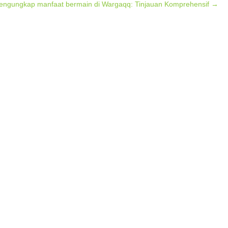
engungkap manfaat bermain di Wargaqq: Tinjauan Komprehensif
→