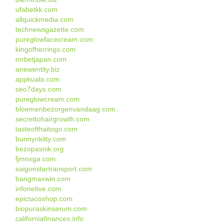
ufabetkk.com
allquickmedia.com
technewsgazette.com
pureglowfacecream.com
kingofherrings.com
mrbetjapan.com
anewentity.biz
appkuala.com
seo7days.com
pureglowcream.com
bloemenbezorgenvandaag.com
secrettohairgrowth.com
tasteofthaitogo.com
bunnynkitty.com
bezopasnik.org
fjmnxga.com
saigonstartransport.com
bangmaxwin.com
infonetive.com
epictacoshop.com
biopuraskinserum.com
californiafinances.info