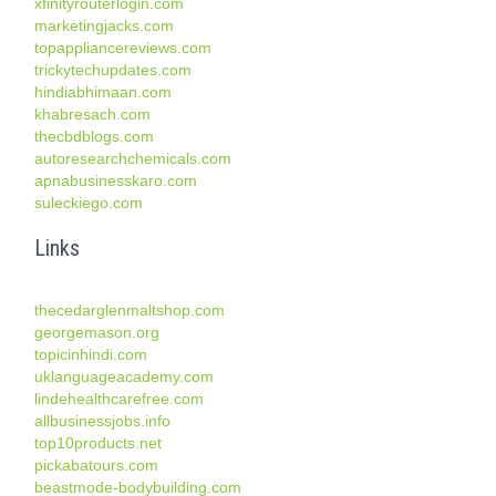
xfinityrouterlogin.com
marketingjacks.com
topappliancereviews.com
trickytechupdates.com
hindiabhimaan.com
khabresach.com
thecbdblogs.com
autoresearchchemicals.com
apnabusinesskaro.com
suleckiego.com
Links
thecedarglenmaltshop.com
georgemason.org
topicinhindi.com
uklanguageacademy.com
lindehealthcarefree.com
allbusinessjobs.info
top10products.net
pickabatours.com
beastmode-bodybuilding.com