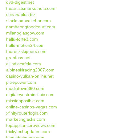
dvd-digest.net
theartistsmarketnola.com
chiranaplus.biz
stackspancakebar.com
namheongfoodcourt.com
milanoglasgow.com
hallu-forte3.com
hallu-motion24.com
therockskippers.com
granfoss.net
allindiacafela.com
alpineskiracing2007.com
casino-vulkan-online.net
pitrepower.com
mediatown360.com
digitaleyestrainclinic.com
missionposible.com
online-casinos-vegas.com
xfinityrouterlogin.com
marketingjacks.com
topappliancereviews.com
trickytechupdates.com
hindiabhimaan.com