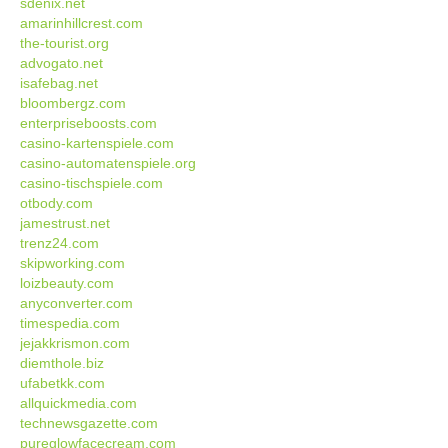
sdenix.net
amarinhillcrest.com
the-tourist.org
advogato.net
isafebag.net
bloombergz.com
enterpriseboosts.com
casino-kartenspiele.com
casino-automatenspiele.org
casino-tischspiele.com
otbody.com
jamestrust.net
trenz24.com
skipworking.com
loizbeauty.com
anyconverter.com
timespedia.com
jejakkrismon.com
diemthole.biz
ufabetkk.com
allquickmedia.com
technewsgazette.com
pureglowfacecream.com