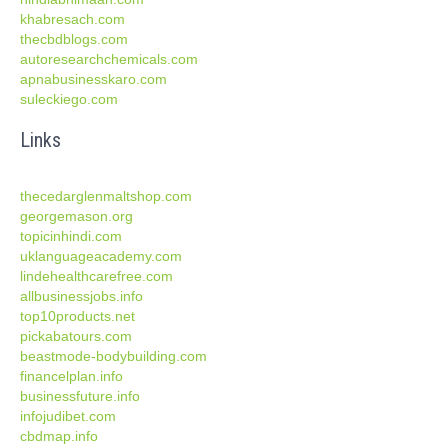
khabresach.com
thecbdblogs.com
autoresearchchemicals.com
apnabusinesskaro.com
suleckiego.com
Links
thecedarglenmaltshop.com
georgemason.org
topicinhindi.com
uklanguageacademy.com
lindehealthcarefree.com
allbusinessjobs.info
top10products.net
pickabatours.com
beastmode-bodybuilding.com
financelplan.info
businessfuture.info
infojudibet.com
cbdmap.info