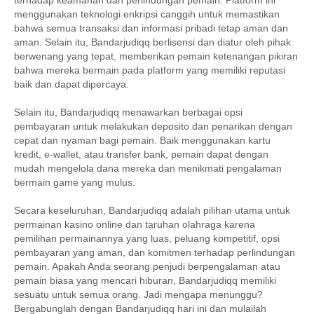
terhadap keamanan dan perlindungan pemain. Platform ini
menggunakan teknologi enkripsi canggih untuk memastikan
bahwa semua transaksi dan informasi pribadi tetap aman dan
aman. Selain itu, Bandarjudiqq berlisensi dan diatur oleh pihak
berwenang yang tepat, memberikan pemain ketenangan pikiran
bahwa mereka bermain pada platform yang memiliki reputasi
baik dan dapat dipercaya.
Selain itu, Bandarjudiqq menawarkan berbagai opsi
pembayaran untuk melakukan deposito dan penarikan dengan
cepat dan nyaman bagi pemain. Baik menggunakan kartu
kredit, e-wallet, atau transfer bank, pemain dapat dengan
mudah mengelola dana mereka dan menikmati pengalaman
bermain game yang mulus.
Secara keseluruhan, Bandarjudiqq adalah pilihan utama untuk
permainan kasino online dan taruhan olahraga karena
pemilihan permainannya yang luas, peluang kompetitif, opsi
pembayaran yang aman, dan komitmen terhadap perlindungan
pemain. Apakah Anda seorang penjudi berpengalaman atau
pemain biasa yang mencari hiburan, Bandarjudiqq memiliki
sesuatu untuk semua orang. Jadi mengapa menunggu?
Bergabunglah dengan Bandarjudiqq hari ini dan mulailah