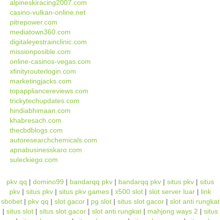
alpineskiracing2007.com
casino-vulkan-online.net
pitrepower.com
mediatown360.com
digitaleyestrainclinic.com
missionposible.com
online-casinos-vegas.com
xfinityrouterlogin.com
marketingjacks.com
topappliancereviews.com
trickytechupdates.com
hindiabhimaan.com
khabresach.com
thecbdblogs.com
autoresearchchemicals.com
apnabusinesskaro.com
suleckiego.com
pkv qq
|
domino99
|
bandarqq pkv
|
bandarqq pkv
|
situs pkv
|
situs
pkv
|
situs pkv
|
situs pkv games
|
x500 slot
|
slot server luar
|
link
sbobet
|
pkv qq
|
slot gacor
|
pg slot
|
situs slot gacor
|
slot anti rungkat
|
situs slot
|
situs slot gacor
|
slot anti rungkat
|
mahjong ways 2
|
situs