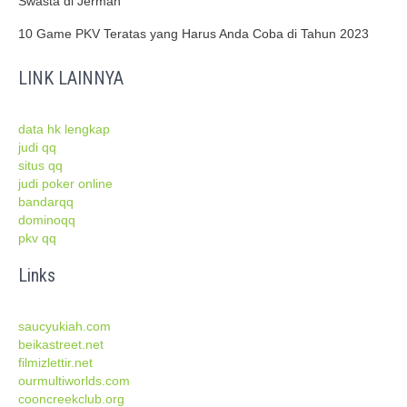
Swasta di Jerman
10 Game PKV Teratas yang Harus Anda Coba di Tahun 2023
LINK LAINNYA
data hk lengkap
judi qq
situs qq
judi poker online
bandarqq
dominoqq
pkv qq
Links
saucyukiah.com
beikastreet.net
filmizlettir.net
ourmultiworlds.com
cooncreekclub.org