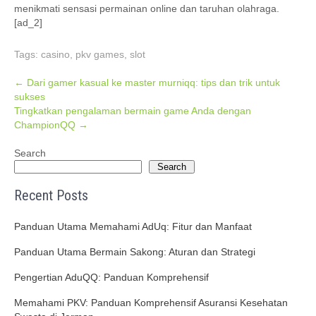
menikmati sensasi permainan online dan taruhan olahraga.
[ad_2]
Tags:
casino
,
pkv games
,
slot
Post
←
Dari gamer kasual ke master murniqq: tips dan trik untuk
sukses
navigation
Tingkatkan pengalaman bermain game Anda dengan
ChampionQQ
→
Search
Search
Recent Posts
Panduan Utama Memahami AdUq: Fitur dan Manfaat
Panduan Utama Bermain Sakong: Aturan dan Strategi
Pengertian AduQQ: Panduan Komprehensif
Memahami PKV: Panduan Komprehensif Asuransi Kesehatan