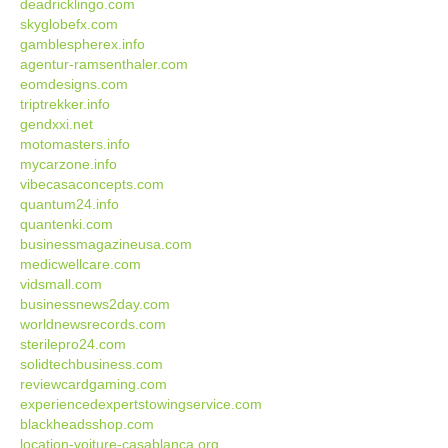
deadricklingo.com
skyglobefx.com
gamblespherex.info
agentur-ramsenthaler.com
eomdesigns.com
triptrekker.info
gendxxi.net
motomasters.info
mycarzone.info
vibecasaconcepts.com
quantum24.info
quantenki.com
businessmagazineusa.com
medicwellcare.com
vidsmall.com
businessnews2day.com
worldnewsrecords.com
sterilepro24.com
solidtechbusiness.com
reviewcardgaming.com
experiencedexpertstowingservice.com
blackheadsshop.com
location-voiture-casablanca.org