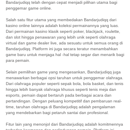
Bandarjudiqq telah dengan cepat menjadi pilihan utama bagi
penggemar game online.
Salah satu fitur utama yang membedakan Bandarjudiqq dari
kasino online lainnya adalah koleksi permainannya yang luas.
Dari permainan kasino klasik seperti poker, blackjack, roulette,
dan slot hingga penawaran yang lebih unik seperti olahraga
virtual dan game dealer live, ada sesuatu untuk semua orang di
Bandarjudiqq. Platform ini juga secara teratur menambahkan
game baru untuk menjaga hal -hal tetap segar dan menarik bagi
para pemain.
Selain pemilihan game yang mengesankan, Bandarjudiqq juga
menawarkan berbagai opsi taruhan untuk penggemar olahraga.
Dari olahraga populer seperti sepak bola, bola basket, dan tenis
hingga lebih banyak olahraga khusus seperti tenis meja dan
esports, pemain dapat bertaruh pada berbagai acara dan
pertandingan. Dengan peluang kompetitif dan pembaruan real-
time, taruhan olahraga di Bandarjudiqq adalah pengalaman
yang mendebarkan bagi petaruh santai dan profesional.
Fitur lain yang menonjol dari Bandarjudiqq adalah komitmennya