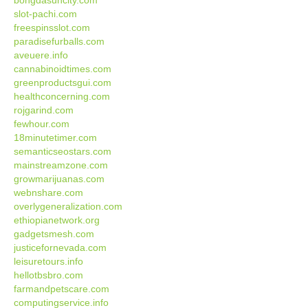
bongdasuncity.com
slot-pachi.com
freespinsslot.com
paradisefurballs.com
aveuere.info
cannabinoidtimes.com
greenproductsgui.com
healthconcerning.com
rojgarind.com
fewhour.com
18minutetimer.com
semanticseostars.com
mainstreamzone.com
growmarijuanas.com
webnshare.com
overlygeneralization.com
ethiopianetwork.org
gadgetsmesh.com
justicefornevada.com
leisuretours.info
hellotbsbro.com
farmandpetscare.com
computingservice.info