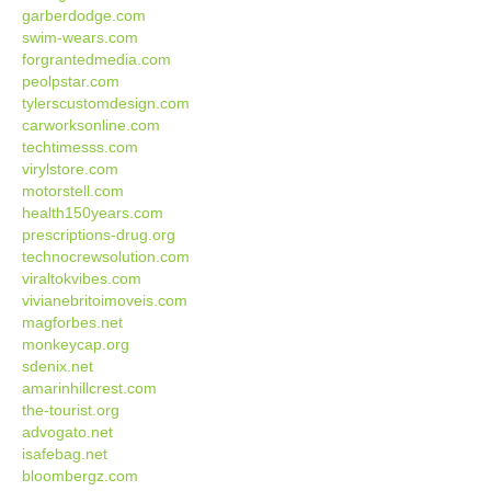
garberdodge.com
swim-wears.com
forgrantedmedia.com
peolpstar.com
tylerscustomdesign.com
carworksonline.com
techtimesss.com
virylstore.com
motorstell.com
health150years.com
prescriptions-drug.org
technocrewsolution.com
viraltokvibes.com
vivianebritoimoveis.com
magforbes.net
monkeycap.org
sdenix.net
amarinhillcrest.com
the-tourist.org
advogato.net
isafebag.net
bloombergz.com