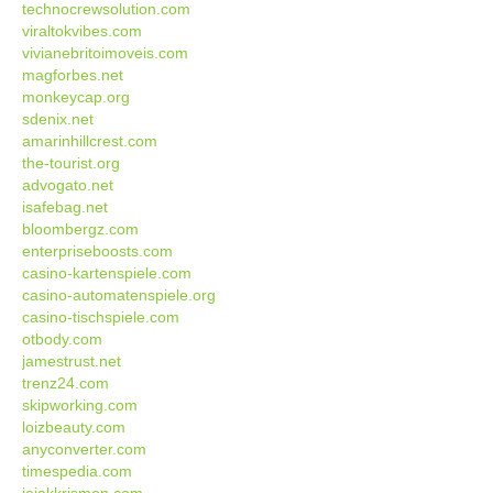
technocrewsolution.com
viraltokvibes.com
vivianebritoimoveis.com
magforbes.net
monkeycap.org
sdenix.net
amarinhillcrest.com
the-tourist.org
advogato.net
isafebag.net
bloombergz.com
enterpriseboosts.com
casino-kartenspiele.com
casino-automatenspiele.org
casino-tischspiele.com
otbody.com
jamestrust.net
trenz24.com
skipworking.com
loizbeauty.com
anyconverter.com
timespedia.com