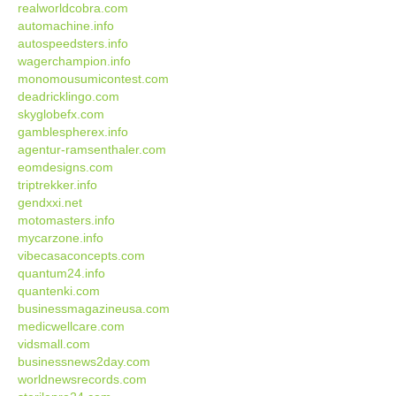
realworldcobra.com
automachine.info
autospeedsters.info
wagerchampion.info
monomousumicontest.com
deadricklingo.com
skyglobefx.com
gamblespherex.info
agentur-ramsenthaler.com
eomdesigns.com
triptrekker.info
gendxxi.net
motomasters.info
mycarzone.info
vibecasaconcepts.com
quantum24.info
quantenki.com
businessmagazineusa.com
medicwellcare.com
vidsmall.com
businessnews2day.com
worldnewsrecords.com