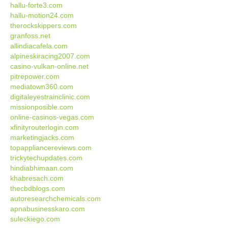
hallu-forte3.com
hallu-motion24.com
therockskippers.com
granfoss.net
allindiacafela.com
alpineskiracing2007.com
casino-vulkan-online.net
pitrepower.com
mediatown360.com
digitaleyestrainclinic.com
missionposible.com
online-casinos-vegas.com
xfinityrouterlogin.com
marketingjacks.com
topappliancereviews.com
trickytechupdates.com
hindiabhimaan.com
khabresach.com
thecbdblogs.com
autoresearchchemicals.com
apnabusinesskaro.com
suleckiego.com