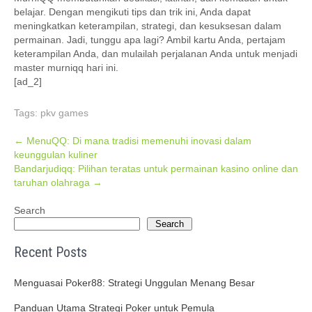
belajar. Dengan mengikuti tips dan trik ini, Anda dapat
meningkatkan keterampilan, strategi, dan kesuksesan dalam
permainan. Jadi, tunggu apa lagi? Ambil kartu Anda, pertajam
keterampilan Anda, dan mulailah perjalanan Anda untuk menjadi
master murniqq hari ini.
[ad_2]
Tags:
pkv games
Post
←
MenuQQ: Di mana tradisi memenuhi inovasi dalam
keunggulan kuliner
navigation
Bandarjudiqq: Pilihan teratas untuk permainan kasino online dan
taruhan olahraga
→
Search
Search
Recent Posts
Menguasai Poker88: Strategi Unggulan Menang Besar
Panduan Utama Strategi Poker untuk Pemula