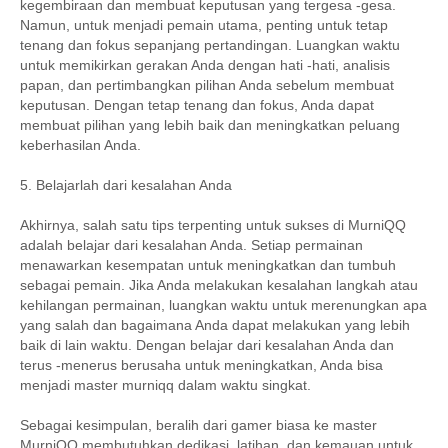
kegembiraan dan membuat keputusan yang tergesa -gesa.
Namun, untuk menjadi pemain utama, penting untuk tetap
tenang dan fokus sepanjang pertandingan. Luangkan waktu
untuk memikirkan gerakan Anda dengan hati -hati, analisis
papan, dan pertimbangkan pilihan Anda sebelum membuat
keputusan. Dengan tetap tenang dan fokus, Anda dapat
membuat pilihan yang lebih baik dan meningkatkan peluang
keberhasilan Anda.
5. Belajarlah dari kesalahan Anda
Akhirnya, salah satu tips terpenting untuk sukses di MurniQQ
adalah belajar dari kesalahan Anda. Setiap permainan
menawarkan kesempatan untuk meningkatkan dan tumbuh
sebagai pemain. Jika Anda melakukan kesalahan langkah atau
kehilangan permainan, luangkan waktu untuk merenungkan apa
yang salah dan bagaimana Anda dapat melakukan yang lebih
baik di lain waktu. Dengan belajar dari kesalahan Anda dan
terus -menerus berusaha untuk meningkatkan, Anda bisa
menjadi master murniqq dalam waktu singkat.
Sebagai kesimpulan, beralih dari gamer biasa ke master
MurniQQ membutuhkan dedikasi, latihan, dan kemauan untuk