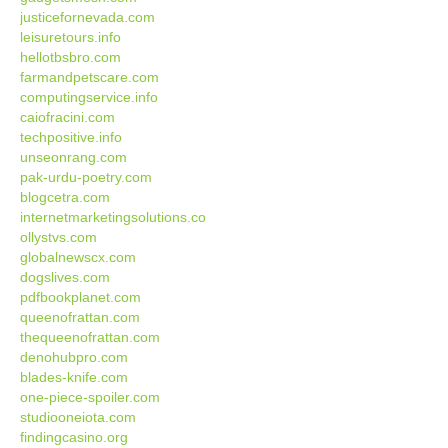
justicefornevada.com
leisuretours.info
hellotbsbro.com
farmandpetscare.com
computingservice.info
caiofracini.com
techpositive.info
unseonrang.com
pak-urdu-poetry.com
blogcetra.com
internetmarketingsolutions.co
ollystvs.com
globalnewscx.com
dogslives.com
pdfbookplanet.com
queenofrattan.com
thequeenofrattan.com
denohubpro.com
blades-knife.com
one-piece-spoiler.com
studiooneiota.com
findingcasino.org