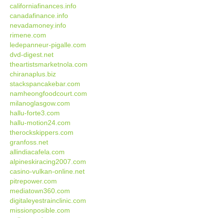
californiafinances.info
canadafinance.info
nevadamoney.info
rimene.com
ledepanneur-pigalle.com
dvd-digest.net
theartistsmarketnola.com
chiranaplus.biz
stackspancakebar.com
namheongfoodcourt.com
milanoglasgow.com
hallu-forte3.com
hallu-motion24.com
therockskippers.com
granfoss.net
allindiacafela.com
alpineskiracing2007.com
casino-vulkan-online.net
pitrepower.com
mediatown360.com
digitaleyestrainclinic.com
missionposible.com