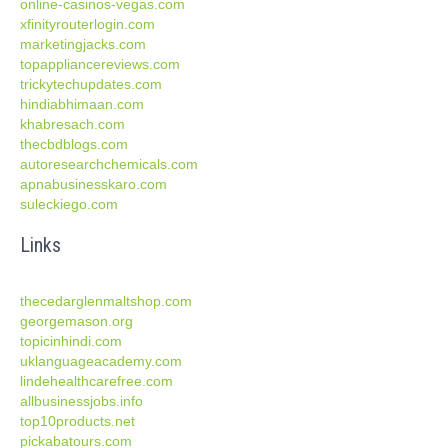
online-casinos-vegas.com
xfinityrouterlogin.com
marketingjacks.com
topappliancereviews.com
trickytechupdates.com
hindiabhimaan.com
khabresach.com
thecbdblogs.com
autoresearchchemicals.com
apnabusinesskaro.com
suleckiego.com
Links
thecedarglenmaltshop.com
georgemason.org
topicinhindi.com
uklanguageacademy.com
lindehealthcarefree.com
allbusinessjobs.info
top10products.net
pickabatours.com