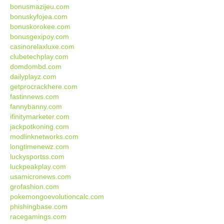
bonusmazijeu.com
bonuskyfojea.com
bonuskorokee.com
bonusgexipoy.com
casinorelaxluxe.com
clubetechplay.com
domdombd.com
dailyplayz.com
getprocrackhere.com
fastinnews.com
fannybanny.com
ifinitymarketer.com
jackpotkoning.com
modlinknetworks.com
longtimenewz.com
luckysportss.com
luckpeakplay.com
usamicronews.com
grofashion.com
pokemongoevolutioncalc.com
phishingbase.com
racegamings.com