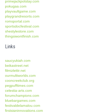
primejackpotstay.com
pokugaa.com
playvaultgame.com
playgrandresorts.com
romsportal.com
sportsdocfestival.com
shestylestore.com
thingsiwontfinish.com
Links
saucyukiah.com
beikastreet.net
filmizlettir.net
ourmultiworlds.com
cooncreekclub.org
pegpufftimes.com
celestia-arts.com
forumchampions.com
bluebargames.com
festivaldelamalou.com
firstsigninnovations.com